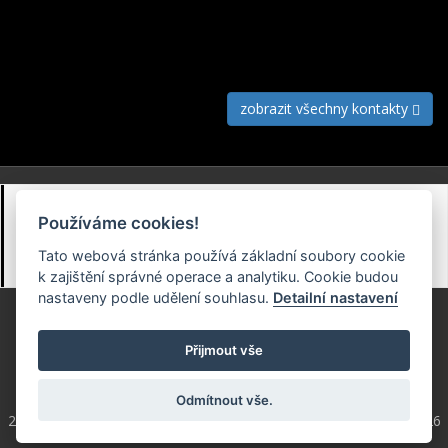
Česká kardiologická společnost
Netroufalky 6b, 625 00, Brno
543 213 825
zobrazit všechny kontakty
Obchodní podmínky
Používáme cookies!
Zásady zpracování osobních údajů (GDPR)
Tato webová stránka používá základní soubory cookie
Předvolby souborů cookie
k zajištění správné operace a analytiku. Cookie budou
nastaveny podle udělení souhlasu.
Detailní nastavení
Přijmout vše
Odmítnout vše.
2004 - 2026 © Copyright
ČKS
/ programování a správa 2004 - 2026
PRO-WEB.cz