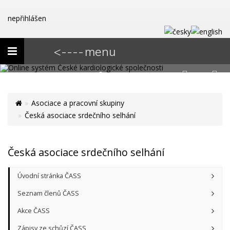
nepřihlášen
Toggle
<---- menu
navigation
Asociace a pracovní skupiny
Česká asociace srdečního selhání
Česká asociace srdečního selhání
Úvodní stránka ČASS
Seznam členů ČASS
Akce ČASS
Zápisy ze schůzí ČASS