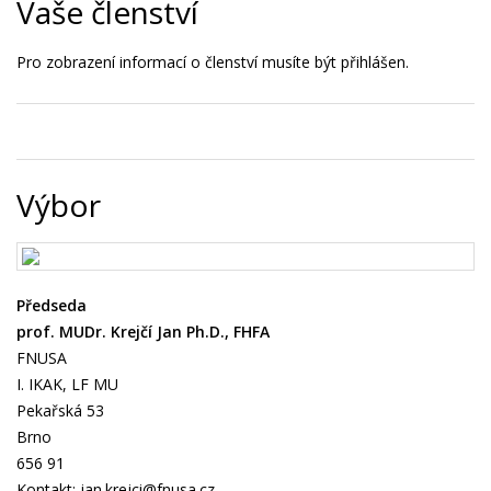
Vaše členství
Pro zobrazení informací o členství musíte být přihlášen.
Výbor
Předseda
prof. MUDr. Krejčí Jan Ph.D., FHFA
FNUSA
I. IKAK, LF MU
Pekařská 53
Brno
656 91
Kontakt:
jan.krejci@fnusa.cz