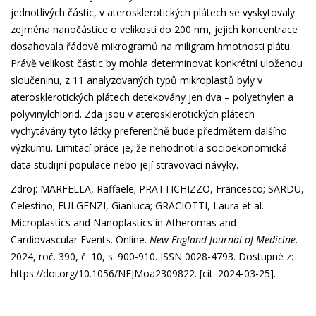
jednotlivých částic, v aterosklerotických plátech se vyskytovaly
zejména nanočástice o velikosti do 200 nm, jejich koncentrace
dosahovala řádově mikrogramů na miligram hmotnosti plátu.
Právě velikost částic by mohla determinovat konkrétní uloženou
sloučeninu, z 11 analyzovaných typů mikroplastů byly v
aterosklerotických plátech detekovány jen dva – polyethylen a
polyvinylchlorid. Zda jsou v aterosklerotických plátech
vychytávány tyto látky preferenčně bude předmětem dalšího
výzkumu. Limitací práce je, že nehodnotila socioekonomická
data studijní populace nebo její stravovací návyky.
Zdroj: MARFELLA, Raffaele; PRATTICHIZZO, Francesco; SARDU,
Celestino; FULGENZI, Gianluca; GRACIOTTI, Laura et al.
Microplastics and Nanoplastics in Atheromas and
Cardiovascular Events. Online.
New England Journal of Medicine
.
2024, roč. 390, č. 10, s. 900-910. ISSN 0028-4793. Dostupné z:
https://doi.org/10.1056/NEJMoa2309822
. [cit. 2024-03-25].