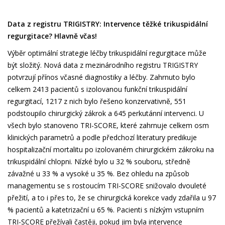
Data z registru TRIGISTRY: Intervence těžké trikuspidální
regurgitace? Hlavně včas!
Výběr optimální strategie léčby trikuspidální regurgitace může
být složitý. Nová data z mezinárodního registru TRIGISTRY
potvrzují přínos včasné diagnostiky a léčby. Zahrnuto bylo
celkem 2413 pacientů s izolovanou funkční trikuspidální
regurgitací, 1217 z nich bylo řešeno konzervativně, 551
podstoupilo chirurgický zákrok a 645 perkutánní intervenci. U
všech bylo stanoveno TRI-SCORE, které zahrnuje celkem osm
klinických parametrů a podle předchozí literatury predikuje
hospitalizační mortalitu po izolovaném chirurgickém zákroku na
trikuspidální chlopni. Nízké bylo u 32 % souboru, středně
závažné u 33 % a vysoké u 35 %. Bez ohledu na způsob
managementu se s rostoucím TRI-SCORE snižovalo dvouleté
přežití, a to i přes to, že se chirurgická korekce vady zdařila u 97
% pacientů a katetrizační u 65 %. Pacienti s nízkým vstupním
TRI-SCORE přežívali častěji, pokud jim byla intervence