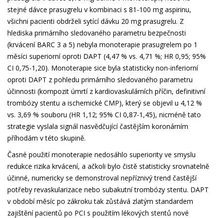
stejné dávce prasugrelu v kombinaci s 81-100 mg aspirinu,
všichni pacienti obdrželi sytící dávku 20 mg prasugrelu. Z
hlediska primárního sledovaného parametru bezpečnosti
(krvácení BARC 3 a 5) nebyla monoterapie prasugrelem po 1
měsíci superiorní oproti DAPT (4,47 % vs. 4,71 %; HR 0,95; 95%
CI 0,75-1,20). Monoterapie sice byla statisticky non-inferiorní
oproti DAPT z pohledu primárního sledovaného parametru
účinnosti (kompozit úmrtí z kardiovaskulárních příčin, definitivní
trombózy stentu a ischemické CMP), který se objevil u 4,12 %
vs. 3,69 % souboru (HR 1,12; 95% CI 0,87-1,45), nicméně tato
strategie vyslala signál nasvědčující častějším koronárním
příhodám v této skupině.
Časné použití monoterapie nedosáhlo superiority ve smyslu
redukce rizika krvácení, a ačkoli bylo čistě statisticky srovnatelně
účinné, numericky se demonstroval nepříznivý trend častější
potřeby revaskularizace nebo subakutní trombózy stentu. DAPT
v období měsíc po zákroku tak zůstává zlatým standardem
zajištění pacientů po PCI s použitím lékových stentů nové