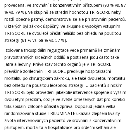
provedena, ve srovnání s konzervativním přístupem (93 % vs. 87
% vs. 79 %). Ve skupině se střední hodnotou TRI-SCORE nebyl
rozdíl obecně patrný, demonstroval se ale při srovnání pacientů,
u kterých byl zákrok úspěšný. Ve skupině s vysokým vstupním
TRI-SCORE se dvouleté přežití nelišilo bez ohledu na použitou
strategii (61 % vs. 68 % vs. 57 %).
Izolovaná trikuspidální regurgitace vede primárně ke změnám
pravostranných srdečních oddílů a postižena jsou často také
játra a ledviny. Právě stav těchto orgánů je v TRI-SCORE
převážně zohledněn. TRI-SCORE predikuje hospitalizační
mortalitu po chirurgickém zákroku, ale také dvouletou mortalitu
bez ohledu na použitou léčebnou strategii. U pacientů s nižším
TRI-SCORE bylo provedení jakékoliv intervence spojené s vyšším
dvouletým přežitím, což je ve světle omezených dat pro korekci
trikuspidální chlopně důležitá zpráva. Doposud jediná velká
randomizovaná studie TRILUMINATE ukázala zlepšení kvality
života intervenovaných pacientů ve srovnání s konzervativním
přístupem, mortalita a hospitalizace pro srdeční selhání ale