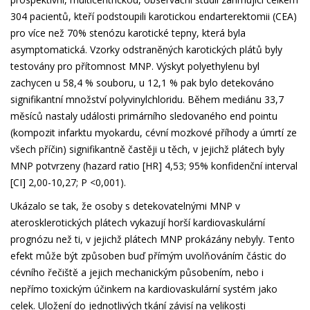
304 pacientů, kteří podstoupili karotickou endarterektomii (CEA)
pro více než 70% stenózu karotické tepny, která byla
asymptomatická. Vzorky odstraněných karotických plátů byly
testovány pro přítomnost MNP. Výskyt polyethylenu byl
zachycen u 58,4 % souboru, u 12,1 % pak bylo detekováno
signifikantní množství polyvinylchloridu. Během mediánu 33,7
měsíců nastaly události primárního sledovaného end pointu
(kompozit infarktu myokardu, cévní mozkové příhody a úmrtí ze
všech příčin) signifikantně častěji u těch, v jejichž plátech byly
MNP potvrzeny (hazard ratio [HR] 4,53; 95% konfidenční interval
[CI] 2,00-10,27; P <0,001).
Ukázalo se tak, že osoby s detekovatelnými MNP v
aterosklerotických plátech vykazují horší kardiovaskulární
prognózu než ti, v jejichž plátech MNP prokázány nebyly. Tento
efekt může být způsoben buď přímým uvolňováním částic do
cévního řečiště a jejich mechanickým působením, nebo i
nepřímo toxickým účinkem na kardiovaskulární systém jako
celek. Uložení do jednotlivých tkání závisí na velikosti