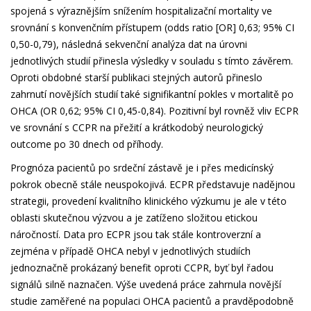
spojená s výraznějším snížením hospitalizační mortality ve
srovnání s konvenčním přístupem (odds ratio [OR] 0,63; 95% CI
0,50-0,79), následná sekvenční analýza dat na úrovni
jednotlivých studií přinesla výsledky v souladu s tímto závěrem.
Oproti obdobné starší publikaci stejných autorů přineslo
zahrnutí novějších studií také signifikantní pokles v mortalitě po
OHCA (OR 0,62; 95% CI 0,45-0,84). Pozitivní byl rovněž vliv ECPR
ve srovnání s CCPR na přežití a krátkodobý neurologický
outcome po 30 dnech od příhody.
Prognóza pacientů po srdeční zástavě je i přes medicínský
pokrok obecně stále neuspokojivá. ECPR představuje nadějnou
strategii, provedení kvalitního klinického výzkumu je ale v této
oblasti skutečnou výzvou a je zatíženo složitou etickou
náročností. Data pro ECPR jsou tak stále kontroverzní a
zejména v případě OHCA nebyl v jednotlivých studiích
jednoznačně prokázaný benefit oproti CCPR, byť byl řadou
signálů silně naznačen. Výše uvedená práce zahrnula novější
studie zaměřené na populaci OHCA pacientů a pravděpodobně