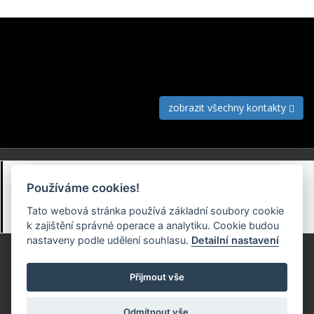
Česká kardiologická společnost
Netroufalky 6b, 625 00, Brno
543 213 825
zobrazit všechny kontakty
Obchodní podmínky
Používáme cookies!
Zásady zpracování osobních údajů (GDPR)
Tato webová stránka používá základní soubory cookie
Předvolby souborů cookie
k zajištění správné operace a analytiku. Cookie budou
nastaveny podle udělení souhlasu.
Detailní nastavení
Přijmout vše
Odmítnout vše.