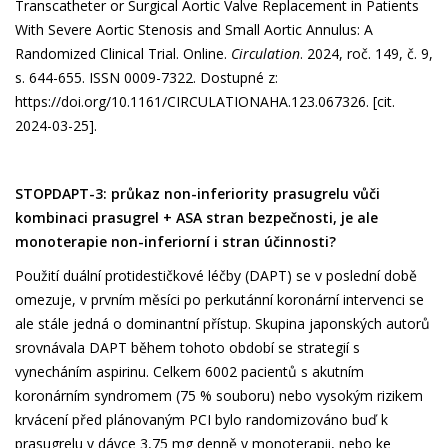
Transcatheter or Surgical Aortic Valve Replacement in Patients
With Severe Aortic Stenosis and Small Aortic Annulus: A
Randomized Clinical Trial. Online.
Circulation
. 2024, roč. 149, č. 9,
s. 644-655. ISSN 0009-7322. Dostupné z:
https://doi.org/10.1161/CIRCULATIONAHA.123.067326
. [cit.
2024-03-25].
STOPDAPT-3: průkaz non-inferiority prasugrelu vůči
kombinaci prasugrel + ASA stran bezpečnosti, je ale
monoterapie non-inferiorní i stran účinnosti?
Použití duální protidestičkové léčby (DAPT) se v poslední době
omezuje, v prvním měsíci po perkutánní koronární intervenci se
ale stále jedná o dominantní přístup. Skupina japonských autorů
srovnávala DAPT během tohoto období se strategií s
vynecháním aspirinu. Celkem 6002 pacientů s akutním
koronárním syndromem (75 % souboru) nebo vysokým rizikem
krvácení před plánovaným PCI bylo randomizováno buď k
prasugrelu v dávce 3,75 mg denně v monoterapii, nebo ke