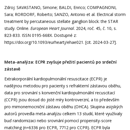
Zdroj: SAVASTANO, Simone; BALDI, Enrico; COMPAGNONI,
Sara; RORDORF, Roberto; SANZO, Antonio et al. Electrical storm
treatment by percutaneous stellate ganglion block: the STAR
study. Online.
European Heart Journal
. 2024, roč. 45, č. 10, s.
823-833. ISSN 0195-668X. Dostupné z:
https://doi.org/10.1093/eurheartj/ehae021
. [cit. 2024-03-27].
Meta-analýza: ECPR zvyšuje přežití pacientů po srdeční
zástavě
Extrakorporální kardiopulmonální resuscitace (ECPR) je
nadějnou metodou pro pacienty s refrakterní zástavou oběhu,
data pro srovnání s konvenční kardiopulmonální recuscitací
(CCPR) jsou dosud do jisté míry kontroverzní, a to především
pro mimonemocniční zástavu oběhu (OHCA). Skupina asijských
autorů provedla meta-analýzu celkem 13 studií, které využívaly
buď randomizaci nebo srovnání pomocí propensity-score
matching (n=6336 pro ECPR, 7712 pro CCPR). ECPR byla