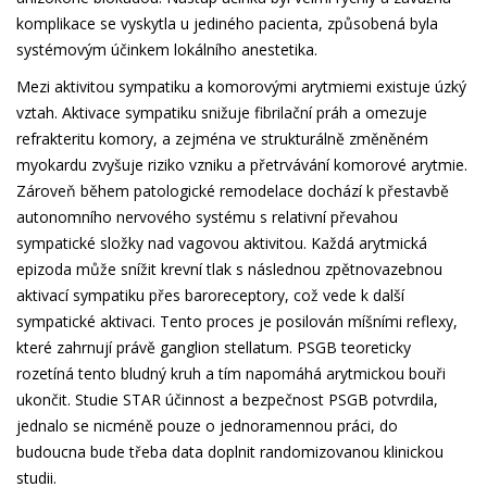
komplikace se vyskytla u jediného pacienta, způsobená byla
systémovým účinkem lokálního anestetika.
Mezi aktivitou sympatiku a komorovými arytmiemi existuje úzký
vztah. Aktivace sympatiku snižuje fibrilační práh a omezuje
refrakteritu komory, a zejména ve strukturálně změněném
myokardu zvyšuje riziko vzniku a přetrvávání komorové arytmie.
Zároveň během patologické remodelace dochází k přestavbě
autonomního nervového systému s relativní převahou
sympatické složky nad vagovou aktivitou. Každá arytmická
epizoda může snížit krevní tlak s následnou zpětnovazebnou
aktivací sympatiku přes baroreceptory, což vede k další
sympatické aktivaci. Tento proces je posilován míšními reflexy,
které zahrnují právě ganglion stellatum. PSGB teoreticky
rozetíná tento bludný kruh a tím napomáhá arytmickou bouři
ukončit. Studie STAR účinnost a bezpečnost PSGB potvrdila,
jednalo se nicméně pouze o jednoramennou práci, do
budoucna bude třeba data doplnit randomizovanou klinickou
studii.