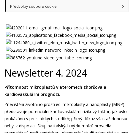
Předvolby souborů cookie
Newsletter 4. 2024
Přítomnost mikroplastů v ateromech zhoršovala
kardiovaskulární prognózu
Znečištění životního prostředí mikroplasty a nanoplasty (MNP)
představuje potenciální kardiovaskulární rizikový faktor, jak bylo
prokázáno v preklinických studiích; přímý důkaz však až doposud
nebyl k dispozici. Skupina italských výzkumníků provedla
prospektivní, multicentrickou, observační studii zahrnující celkem