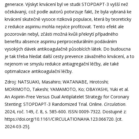
generace. Výskyt krvácení byl ve studii STOPDAPT-3 vyšší než
očekávaný, což podle autorů potvrzuje fakt, že byla vybraná ke
krvácení skutečně vysoce riziková populace, která by teoreticky
z redukce aspirinu mohla nejvíce profitovat. Tento efekt ale
pozorován nebyl, zčásti možná kvůli překrytí případného
benefitu absence aspirinu periprocedurálním podáváním
vysokých dávek antikoagulačně působících látek. Do budoucna
je tak třeba hledat další cesty prevence závažného krvácení, a to
nejenom ve smyslu redukce antiagregační léčby, ale také
optimalizace antikoagulační léčby.
Zdroj: NATSUAKI, Masahiro; WATANABE, Hirotoshi;
MORIMOTO, Takeshi; YAMAMOTO, Ko; OBAYASHI, Yuki et al.
An Aspirin-Free Versus Dual Antiplatelet Strategy for Coronary
Stenting: STOPDAPT-3 Randomized Trial. Online.
Circulation
.
2024, roč. 149, č. 8, s. 585-600. ISSN 0009-7322. Dostupné z:
https://doi.org/10.1161/CIRCULATIONAHA.123.066720
. [cit.
2024-03-25].