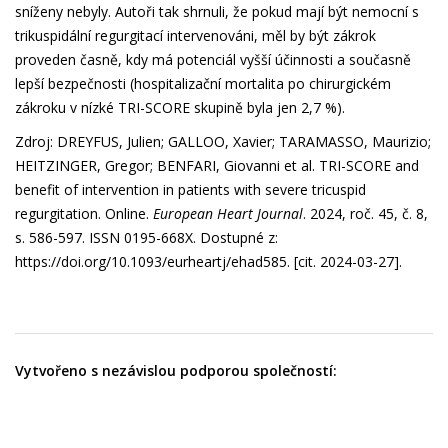
sníženy nebyly. Autoři tak shrnuli, že pokud mají být nemocní s
trikuspidální regurgitací intervenováni, měl by být zákrok
proveden časně, kdy má potenciál vyšší účinnosti a současně
lepší bezpečnosti (hospitalizační mortalita po chirurgickém
zákroku v nízké TRI-SCORE skupině byla jen 2,7 %).
Zdroj: DREYFUS, Julien; GALLOO, Xavier; TARAMASSO, Maurizio;
HEITZINGER, Gregor; BENFARI, Giovanni et al. TRI-SCORE and
benefit of intervention in patients with severe tricuspid
regurgitation. Online.
European Heart Journal
. 2024, roč. 45, č. 8,
s. 586-597. ISSN 0195-668X. Dostupné z:
https://doi.org/10.1093/eurheartj/ehad585
. [cit. 2024-03-27].
Vytvořeno s nezávislou podporou společností: