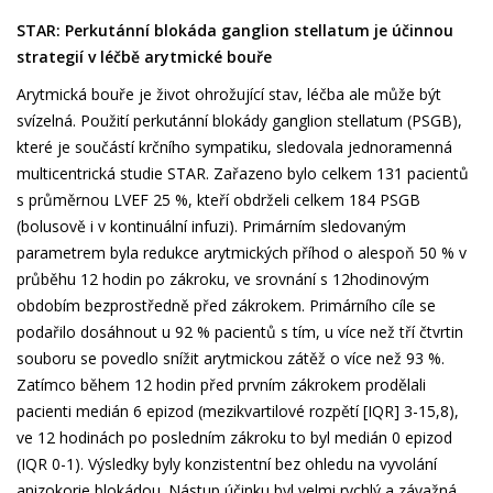
STAR: Perkutánní blokáda ganglion stellatum je účinnou
strategií v léčbě arytmické bouře
Arytmická bouře je život ohrožující stav, léčba ale může být
svízelná. Použití perkutánní blokády ganglion stellatum (PSGB),
které je součástí krčního sympatiku, sledovala jednoramenná
multicentrická studie STAR. Zařazeno bylo celkem 131 pacientů
s průměrnou LVEF 25 %, kteří obdrželi celkem 184 PSGB
(bolusově i v kontinuální infuzi). Primárním sledovaným
parametrem byla redukce arytmických příhod o alespoň 50 % v
průběhu 12 hodin po zákroku, ve srovnání s 12hodinovým
obdobím bezprostředně před zákrokem. Primárního cíle se
podařilo dosáhnout u 92 % pacientů s tím, u více než tří čtvrtin
souboru se povedlo snížit arytmickou zátěž o více než 93 %.
Zatímco během 12 hodin před prvním zákrokem prodělali
pacienti medián 6 epizod (mezikvartilové rozpětí [IQR] 3-15,8),
ve 12 hodinách po posledním zákroku to byl medián 0 epizod
(IQR 0-1). Výsledky byly konzistentní bez ohledu na vyvolání
anizokorie blokádou. Nástup účinku byl velmi rychlý a závažná