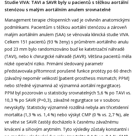
Studie VIVA: TAVI a SAVR byly u pacientů s těžkou aortální
stenózou s malým aortálním anulem srovnatelné
Management terapie chlopenních vad je ovlivněn anatomickými
podmínkami. Pacientům s těžkou aortální stenózou a zároveň
malým aortálním anulem (SAA) se věnovala klinická studie VIVA.
Celkem 151 pacientů (93 % ženy) s průměrem aortálního anulu
pod 23 mm bylo randomizováno buď ke katetrizační náhradě
(TAVI), nebo k chirurgické náhradě (SAVR). Většina pacientů měla
nízké operační riziko. Primární sledovaný parametr
představovala přítomnost porušené funkce protézy po 60 dnech
(závažný nepoměr velikostí [patient-prosthesis mismatch; PPM]
nebo středně významná až významná aortální regurgitace).
PPM byl pozorován u statisticky srovnatelných 5,6 % po TAVI vs.
10,3 % po SAVR (P=0,3), závažné regurgitace se v souboru
nevyskytly. Statisticky významně rozdílná nebyla ani třicetidenní
mortalita (1,3 % vs. 1,4 %) nebo výskyt CMP (0 % vs. 2,7 %), ale
ve větvi se SAVR častěji docházelo k časnému závažnému
krvácení a síňovým arytmiím. Tyto výsledky zůstaly konstantní i