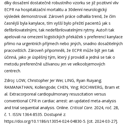
díky dosažení dostatečně robustního vzorku se již pozitivní vliv
ECPR na hospitalizační mortalitu a 30denní neurologický
výsledek demonstroval. Zároveň práce odhalila trend, že čím
časnější byla kanylace, tím vyšší bylo přežití pacientů jak s
defibrilovatelnými, tak nedefibrilovatelnými rytmy. Autoři tak
apelovali na omezení logistických překážek s preferencí kanylace
přímo na urgentních příjmech nebo jiných, snadno dosažitelných
pracovištích. Zároveň připomněli, že ECPR může být jen tak
účinná, jako je úspěšný tým, který jí provádí a jedná se tak o
metodu preferenčně užívanou jen ve velkoobjemových
centrech.
Zdroj: LOW, Christopher Jer Wei; LING, Ryan Ruiyang;
RAMANATHAN, Kollengode; CHEN, Ying; ROCHWERG, Bram et
al. Extracorporeal cardiopulmonary resuscitation versus
conventional CPR in cardiac arrest: an updated meta-analysis
and trial sequential analysis. Online.
Critical Care
. 2024, roč. 28,
č. 1. ISSN 1364-8535. Dostupné z:
https://doi.org/10.1186/s13054-024-04830-5
. [cit. 2024-03-27].