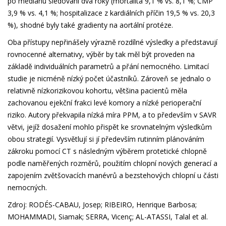
po mediánu sledování dva roky (mortalita 9,1 % vs. 8,1 %; CMP
3,9 % vs. 4,1 %; hospitalizace z kardiálních příčin 19,5 % vs. 20,3
%), shodné byly také gradienty na aortální protéze.
Oba přístupy nepřinášely výrazně rozdílné výsledky a představují
rovnocenné alternativy, výběr by tak měl být proveden na
základě individuálních parametrů a přání nemocného. Limitací
studie je nicméně nízký počet účastníků. Zároveň se jednalo o
relativně nízkorizikovou kohortu, většina pacientů měla
zachovanou ejekční frakci levé komory a nízké perioperační
riziko. Autory překvapila nízká míra PPM, a to především v SAVR
větvi, jejíž dosažení mohlo přispět ke srovnatelným výsledkům
obou strategií. Vysvětlují si jí především rutinním plánováním
zákroku pomocí CT s následným výběrem protetické chlopně
podle naměřených rozměrů, použitím chlopní nových generací a
zapojením zvětšovacích manévrů a bezstehových chlopní u části
nemocných.
Zdroj: RODÉS-CABAU, Josep; RIBEIRO, Henrique Barbosa;
MOHAMMADI, Siamak; SERRA, Vicenç; AL-ATASSI, Talal et al.