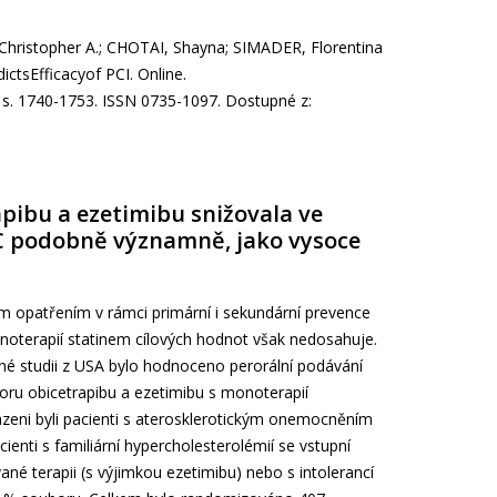
Christopher A.; CHOTAI, Shayna; SIMADER, Florentina
ctsEfficacyof PCI. Online.
8, s. 1740-1753. ISSN 0735-1097. Dostupné z:
pibu a ezetimibu snižovala ve
-C podobně významně, jako vysoce
m opatřením v rámci primární i sekundární prevence
noterapií statinem cílových hodnot však nedosahuje.
é studii z USA bylo hodnoceno perorální podávání
itoru obicetrapibu a ezetimibu s monoterapií
zeni byli pacienti s aterosklerotickým onemocněním
enti s familiární hypercholesterolémií se vstupní
é terapii (s výjimkou ezetimibu) nebo s intolerancí