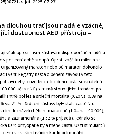
(25)00721-4
. [cit. 2025-07-23].
a dlouhou trať jsou nadále vzácné,
ící dostupnost AED přístrojů –
ují však oproti jiným zástavám disproporčně mladší a
c v poslední době stoupá. Oproti začátku milénia se
il. Organizovaný maraton nebo půlmaraton dokončilo
iac Event Registry nastalo během závodu v této
pohlaví nebylo uvedeno). Incidence byla srovnatelná
 na 100 000 účastníků) s mírně stoupajícím trendem po
ikantně poklesla srdeční mortalita (0,20 vs. 0,39 na
 vs. 71 %). Srdeční zástavy byly stále častější u
ji k nim docházelo během maratonů (1,04 na 100 000),
něna a zaznamenána (u 52 % případů), jednalo se
cká kardiomyopatie byla méně častá. Užití stimulantů
 spojeno s kratším trváním kardiopulmonální