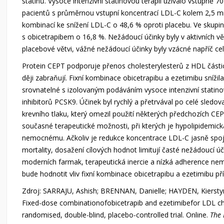
statinů. Vysoce intenzivní statinovou terapii užívalo vstupn
pacientů s průměrnou vstupní koncentrací LDL-C kolem 2,5 mmol
kombinací ke snížení LDL-C o 48,6 % oproti placebu. Ve skupi
s obicetrapibem o 16,8 %. Nežádoucí účinky byly v aktivních vě
placebové větvi, vážné nežádoucí účinky byly vzácné napříč c
Protein CEPT podporuje přenos cholesterylesterů z HDL částic
ději zabraňují. Fixní kombinace obicetrapibu a ezetimibu sníži
srovnatelné s izolovaným podáváním vysoce intenzivní statin
inhibitorů PCSK9. Účinek byl rychlý a přetrvával po celé sled
krevního tlaku, který omezil použití některých předchozích CEP
současné terapeutické možnosti, při kterých je hypolipidemick
nemocnému. Ačkoliv je redukce koncentrace LDL-C jasně spoje
mortality, dosažení cílových hodnot limitují časté nežádoucí ú
moderních farmak, terapeutická inercie a nízká adherence nem
bude hodnotit vliv fixní kombinace obicetrapibu a ezetimibu pří
Zdroj: SARRAJU, Ashish; BRENNAN, Danielle; HAYDEN, Kiers
Fixed-dose combinationofobicetrapib and ezetimibefor LDL ch
randomised, double-blind, placebo-controlled trial. Online.
The 