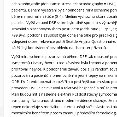
echokardiografie (dobutamin stress echocardiography = DSE),
pacientů. Během vyšetření byla hodnocena míra ischemie po
během maximální zátěže (0-4). Medián výchozího skóre dosáhl 
placebu. Vyšší vstupní DSE skóre bylo silně spojeno s výrazn
srovnání s placebovým/sham postupem (odds ratio [OR]: 1,23; 95
>99,9%), podobná závislost byla odhalena také pro predikci si
vylepšení skóre frekvence potíží Seattle Angina Questionnair
zátěží byl konzistentní bez ohledu na charakter příznaků.
Vyšší míra ischemie pozorovaná během DSE tak robustně predi
symptomů i kvality života. Tato závislost byla lineární a pacien
profitovali nejvíce. K podobnému závěru došla již randomizov
pozorován u pacientů s onemocněním jedné tepny na maximáln
ORBITA-2 tento poznatek rozšířila o pestřejší pacientskou pop
provedení DSE je neinvazivní a relativně bezpečné a může proto 
kteří budou mít z následné elektivní PCI dostatečný symptoma
symptomy. Na druhou stranu moderní evidence ukazuje, že mí
tepen nekoreluje s mortalitou, kterou určují spíše vlastnosti a
mortalitním benefitem potom zahrnují především farmakologick