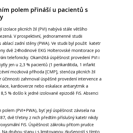
ím polem přináší u pacientů s
ky
í izolace plicních žil (PVI) nabývá stále většího
ezená. V prospektivní, jednoramenné studii
lací zadní stěny (PWA). Ve studii byl použit katetr
eny dvě 24hodinové EKG Holterovské monitorace po
váni telefonicky. Okamžitá úspěšnost provedení PVI i
y jen u 2,3 % pacientů (1 perikarditida, 1 infarkt
évní mozková příhoda [CMP], stenóza plicních žil
tr účinnosti zahrnoval úspěšné provedení intervence a
blace, kardioverze nebo eskalace antiarytmik a
8,5 % došlo k jedné izolované epizodě FiS. Absenci
ím polem (PVI+PWA), byť její úspěšnost závisela na
, dvě třetiny z nich předtím příslušný katetr nikdy
 paroxysmální FiS. Úspěšnost zákroku přitom prudce
 Na druhou stanu i s limitovanou zkušeností s tímto