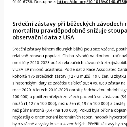
0140-6736. Dostupné z:
https://doi.org/10.1016/s0140-6736
Srdeční zástavy při běžeckých závodech n
mortalitu pravděpodobně snižuje stoupaj
observační data z USA
Srdeční zástavy během dlouhých běhů jsou sice vzácné, postih
relativně zdravou populaci. Obliba závodů na dlouhou trať naví
mezi léty 2010-2023 počet rekreačních závodníků ztrojnásob
v USA 29 miliónů účastníků. Podle dat z Race Associated Card
kohortě 176 srdečních zástav (127 u mužů, 19 u žen, u zbytku 
s historickými daty ze začátku tisíciletí (0,54 vs. 0,60 zástav
roce 2020. V letech 2010-2023 oproti předchozímu období signif
100 000) a podíl zemřelých ze všech pacientů se zástavou (34 %
mužů (1,12 na 100 000), než u žen (0,19 na 100 000) a častě
než půlmaratonů (0,47 na 100 000). Pokud byla příčina objas
nejčastěji o onemocnění koronárních tepen, naopak hypertrofi
bylo vzácné a vyskytlo se u 4 zemřelých. Přežití zástavy bylo