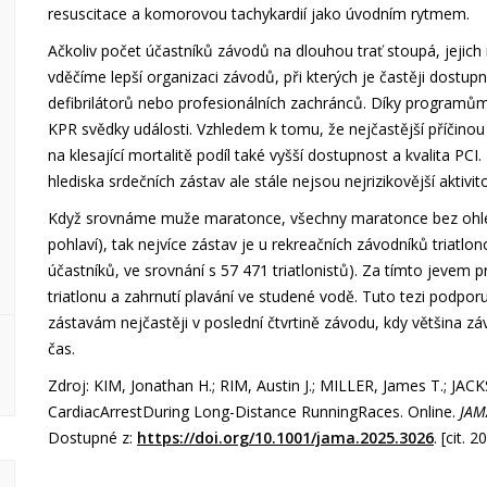
resuscitace a komorovou tachykardií jako úvodním rytmem.
Ačkoliv počet účastníků závodů na dlouhou trať stoupá, jejich
vděčíme lepší organizaci závodů, při kterých je častěji dostu
defibrilátorů nebo profesionálních zachránců. Díky programům
KPR svědky události. Vzhledem k tomu, že nejčastější příčin
na klesající mortalitě podíl také vyšší dostupnost a kvalita PCI
hlediska srdečních zástav ale stále nejsou nejrizikovější aktivit
Když srovnáme muže maratonce, všechny maratonce bez ohledu 
pohlaví), tak nejvíce zástav je u rekreačních závodníků triatl
účastníků, ve srovnání s 57 471 triatlonistů). Za tímto jevem
triatlonu a zahrnutí plavání ve studené vodě. Tuto tezi podpor
zástavám nejčastěji v poslední čtvrtině závodu, kdy většina záv
čas.
Zdroj: KIM, Jonathan H.; RIM, Austin J.; MILLER, James T.; JA
CardiacArrestDuring Long-Distance RunningRaces. Online.
JAM
Dostupné z:
https://doi.org/10.1001/jama.2025.3026
. [cit. 