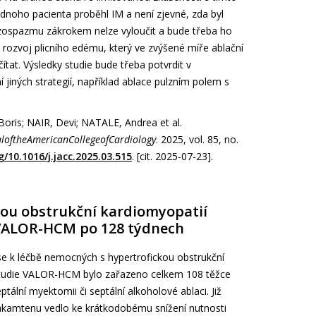
dnoho pacienta proběhl IM a není zjevné, zda byl
zospazmu zákrokem nelze vyloučit a bude třeba ho
rozvoj plicního edému, který ve zvýšené míře ablační
čítat. Výsledky studie bude třeba potvrdit v
 jiných strategií, například ablace pulzním polem s
ris; NAIR, Devi; NATALE, Andrea et al.
aloftheAmericanCollegeofCardiology
. 2025, vol. 85, no.
g/10.1016/j.jacc.2025.03.515
. [cit. 2025-07-23].
kou obstrukční kardiomyopatií
 VALOR-HCM po 128 týdnech
 se k léčbě nemocných s hypertrofickou obstrukční
studie VALOR-HCM bylo zařazeno celkem 108 těžce
tální myektomii či septální alkoholové ablaci. Již
akamtenu vedlo ke krátkodobému snížení nutnosti