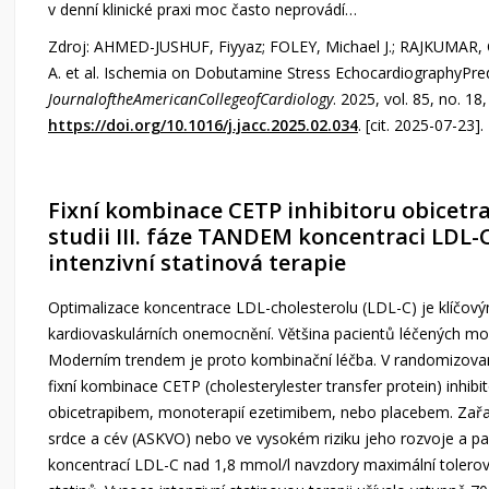
v denní klinické praxi moc často neprovádí…
Zdroj: AHMED-JUSHUF, Fiyyaz; FOLEY, Michael J.; RAJKUMAR, 
A. et al. Ischemia on Dobutamine Stress EchocardiographyPredi
JournaloftheAmericanCollegeofCardiology
. 2025, vol. 85, no. 1
https://doi.org/10.1016/j.jacc.2025.02.034
. [cit. 2025-07-23].
Fixní kombinace CETP inhibitoru obicetra
studii III. fáze TANDEM koncentraci LDL
intenzivní statinová terapie
Optimalizace koncentrace LDL-cholesterolu (LDL-C) je klíčový
kardiovaskulárních onemocnění. Většina pacientů léčených mo
Moderním trendem je proto kombinační léčba. V randomizovan
fixní kombinace CETP (cholesterylester transfer protein) inhib
obicetrapibem, monoterapií ezetimibem, nebo placebem. Zařa
srdce a cév (ASKVO) nebo ve vysokém riziku jeho rozvoje a paci
koncentrací LDL-C nad 1,8 mmol/l navzdory maximální tolerovan