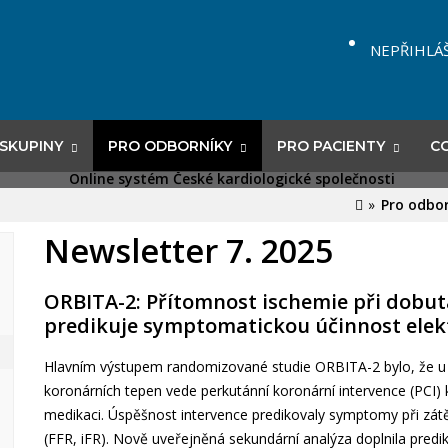
NEPŘIHLÁ
 SKUPINY
PRO ODBORNÍKY
PRO PACIENTY
CO
Pro odbo
Newsletter 7. 2025
ORBITA-2: Přítomnost ischemie při dobut
predikuje symptomatickou účinnost elekti
Hlavním výstupem randomizované studie ORBITA-2 bylo, že u 
koronárních tepen vede perkutánní koronární intervence (PCI) 
medikaci. Úspěšnost intervence predikovaly symptomy při zátěž
(FFR, iFR). Nově uveřejněná sekundární analýza doplnila pred