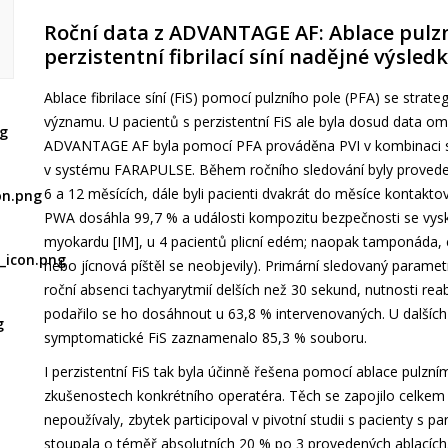
Roční data z ADVANTAGE AF: Ablace pulzn
perzistentní fibrilací síní nadějné výsled
Ablace fibrilace síní (FiS) pomocí pulzního pole (PFA) se strategi
významu. U pacientů s perzistentní FiS ale byla dosud data om
ADVANTAGE AF byla pomocí PFA prováděna PVI v kombinaci s ab
v systému FARAPULSE. Během ročního sledování byly proved
6 a 12 měsících, dále byli pacienti dvakrát do měsíce kontakto
PWA dosáhla 99,7 % a události kompozitu bezpečnosti se vyskytl
myokardu [IM], u 4 pacientů plicní edém; naopak tamponáda, c
nebo jícnová píštěl se neobjevily). Primární sledovaný parame
roční absenci tachyarytmií delších než 30 sekund, nutnosti rea
podařilo se ho dosáhnout u 63,8 % intervenovaných. U dalších 
symptomatické FiS zaznamenalo 85,3 % souboru.
I perzistentní FiS tak byla účinně řešena pomocí ablace pulzn
zkušenostech konkrétního operatéra. Těch se zapojilo celkem 87
nepoužívaly, zbytek participoval v pivotní studii s pacienty s
stoupala o téměř absolutních 20 % po 3 provedených ablacích.