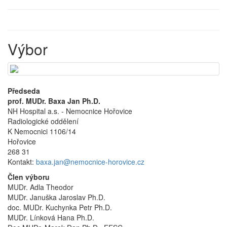
Výbor
Předseda
prof. MUDr. Baxa Jan Ph.D.
NH Hospital a.s. - Nemocnice Hořovice
Radiologické oddělení
K Nemocnici 1106/14
Hořovice
268 31
Kontakt:
baxa.jan@nemocnice-horovice.cz
Člen výboru
MUDr. Adla Theodor
MUDr. Januška Jaroslav Ph.D.
doc. MUDr. Kuchynka Petr Ph.D.
MUDr. Línková Hana Ph.D.