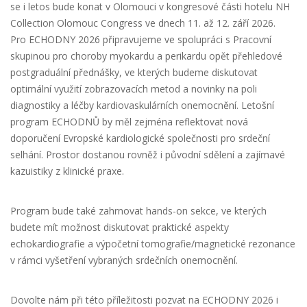
se i letos bude konat v Olomouci v kongresové části hotelu NH
Collection Olomouc Congress ve dnech 11. až 12. září 2026.
Pro ECHODNY 2026 připravujeme ve spolupráci s Pracovní
skupinou pro choroby myokardu a perikardu opět přehledové
postgraduální přednášky, ve kterých budeme diskutovat
optimální využití zobrazovacích metod a novinky na poli
diagnostiky a léčby kardiovaskulárních onemocnění. Letošní
program ECHODNŮ by měl zejména reflektovat nová
doporučení Evropské kardiologické společnosti pro srdeční
selhání. Prostor dostanou rovněž i původní sdělení a zajímavé
kazuistiky z klinické praxe.
Program bude také zahrnovat hands-on sekce, ve kterých
budete mít možnost diskutovat praktické aspekty
echokardiografie a výpočetní tomografie/magnetické rezonance
v rámci vyšetření vybraných srdečních onemocnění.
Dovolte nám při této příležitosti pozvat na ECHODNY 2026 i