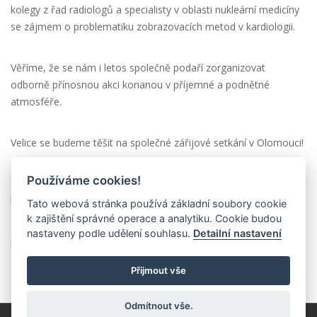
kolegy z řad radiologů a specialisty v oblasti nukleární medicíny
se zájmem o problematiku zobrazovacích metod v kardiologii.
Věříme, že se nám i letos společně podaří zorganizovat
odborně přínosnou akci konanou v příjemné a podnětné
atmosféře.
Velice se budeme těšit na společné zářijové setkání v Olomouci!
Používáme cookies!
doc. MUDr. Petr Kuchynka, Ph.D. Předseda České asociace
kardiovaskulárních zobrazovacích metod
Tato webová stránka používá základní soubory cookie
k zajištění správné operace a analytiku. Cookie budou
nastaveny podle udělení souhlasu.
Detailní nastavení
prof. MUDr. Martin Hutyra, Ph.D., FESC Místopředseda České
asociace kardiovaskulárních zobrazovacích metod
Přijmout vše
Odmítnout vše.