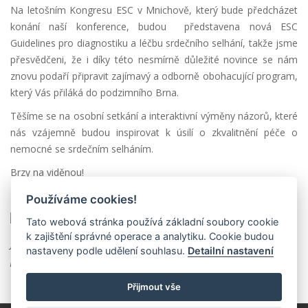
Na letošním Kongresu ESC v Mnichově, který bude předcházet
konání naší konference, budou představena nová ESC
Guidelines pro diagnostiku a léčbu srdečního selhání, takže jsme
přesvědčeni, že i díky této nesmírně důležité novince se nám
znovu podaří připravit zajímavý a odborně obohacující program,
který Vás přiláká do podzimního Brna.
Těšíme se na osobní setkání a interaktivní výměny názorů, které
nás vzájemně budou inspirovat k úsilí o zkvalitnění péče o
nemocné se srdečním selháním.
Brzy na viděnou!
Používáme cookies!
Tato webová stránka používá základní soubory cookie
k zajištění správné operace a analytiku. Cookie budou
Jan Krejčí
nastaveny podle udělení souhlasu.
Detailní nastavení
předseda ČASS
Přijmout vše