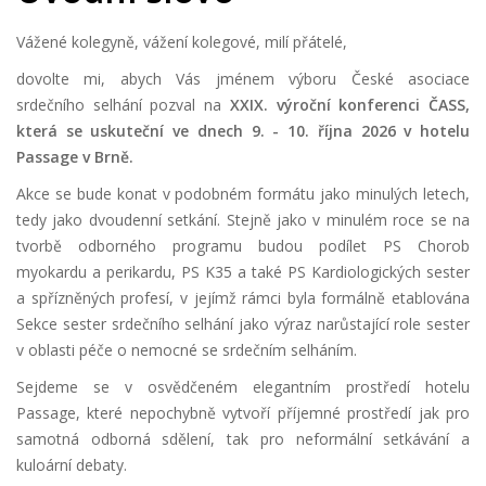
Vážené kolegyně, vážení kolegové, milí přátelé,
dovolte mi, abych Vás jménem výboru České asociace
srdečního selhání pozval na
XX
IX. výroční konferenci ČASS,
která se uskuteční ve dnech 9. - 10. října 2026 v hotelu
Passage v Brně.
Akce se bude konat v podobném formátu jako minulých letech,
tedy jako dvoudenní setkání. Stejně jako v minulém roce se na
tvorbě odborného programu budou podílet PS Chorob
myokardu a perikardu, PS K35 a také PS Kardiologických sester
a spřízněných profesí, v jejímž rámci byla formálně etablována
Sekce sester srdečního selhání jako výraz narůstající role sester
v oblasti péče o nemocné se srdečním selháním.
Sejdeme se v osvědčeném elegantním prostředí hotelu
Passage, které nepochybně vytvoří příjemné prostředí jak pro
samotná odborná sdělení, tak pro neformální setkávání a
kuloární debaty.