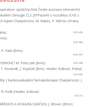
operation: společný blok České asociace intervenční
kulární chirurgie ČLS JEP
Pacient s rozsáhlou ICHS s
ch tepen
Chairpersons: M. Mates, P. Němec (Praha,
aha)
(UID: 435)
Brno)
(UID: 436)
A
P. Kala (Brno)
(UID: 437)
TERVENCÍ
M. Poloczek (Brno)
(UID: 438)
, T. Kovárník, J. Vojáček (Brno, Hradec Králové, Praha)
(UID: 439)
lity z kardiovaskulární farmakoterapie
Chairpersons: J.
Y
R. Pudil (Hradec Králové)
(UID: 21)
ŘENKY) A KOKAINU (KÁČKO)
J. Vítovec (Brno)