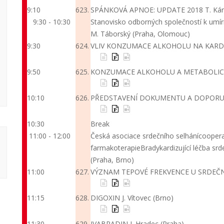
9:10
623.
SPÁNKOVÁ APNOE: UPDATE 2018
T. Ká
9:30 - 10:30
Stanovisko odborných společností k umí
M. Táborský (Praha, Olomouc)
9:30
624.
VLIV KONZUMACE ALKOHOLU NA KAR
9:50
625.
KONZUMACE ALKOHOLU A METABOLIC
10:10
626.
PŘEDSTAVENÍ DOKUMENTU A DOPORUČ
10:30
Break
11:00 - 12:00
Česká asociace srdečního selhání
coopera
farmakoterapie
Bradykardizující léčba srd
(Praha, Brno)
11:00
627.
VÝZNAM TEPOVÉ FREKVENCE U SRDEČN
11:15
628.
DIGOXIN
J. Vítovec (Brno)
11:30
629.
IVABRADIN
J. Hradec (Praha)