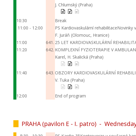
J. Chlumský (Praha)
10:30
Break
11:00 - 12:00
PS Kardiovaskulární rehabilitace
Novinky v
F. Juráň (Olomouc, Hranice)
11:00
641.
25 LET KARDIOVASKULÁRNÍ REHABILIT
11:20
642.
KOMPLEXNÍ FYZIOTERAPIE V AMBULAN
Karel, H. Skalická (Praha)
11:40
643.
OBZORY KARDIOVASKULÁRNÍ REHABILI
V. Tuka (Praha)
12:00
End of program
PRAHA (pavilon E - I. patro) -
Wednesday
8:30 - 10:30
PS Kardio 35
Kontroverze v současné kard