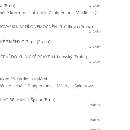
ra (Brno)
(UID: 650)
rněné konzumaci alkoholu
Chairpersons: M. Miovský,
DIOVASKULÁRNÍ ONEMOCNĚNÍ
R. Cífková (Praha)
(UID: 668)
KÉ ZMĚNY
T. Zima (Praha)
(UID: 669)
ENÍ DO KLINICKÉ PRAXE
M. Miovský (Praha)
(UID: 670)
tion: PS Kardiovaskulární
ečního selhání
Chairpersons: I. Málek, L. Špinarová
ÍHO SELHÁNÍ
J. Špinar (Brno)
(UID: 45)
(UID: 46)
(UID: 47)