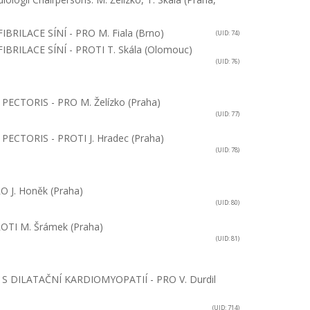
IBRILACE SÍNÍ - PRO
M. Fiala (Brno)
(UID: 74)
BRILACE SÍNÍ - PROTI
T. Skála (Olomouc)
(UID: 76)
 PECTORIS - PRO
M. Želízko (Praha)
(UID: 77)
 PECTORIS - PROTI
J. Hradec (Praha)
(UID: 78)
RO
J. Honěk (Praha)
(UID: 80)
ROTI
M. Šrámek (Praha)
(UID: 81)
 S DILATAČNÍ KARDIOMYOPATIÍ - PRO
V. Durdil
(UID: 714)