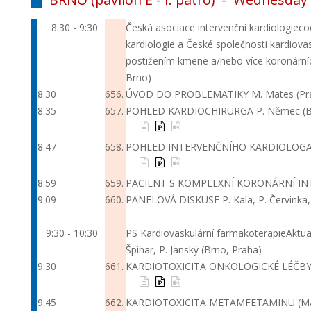
8:30 - 9:30
Česká asociace intervenční kardiologie
co
kardiologie a České společnosti kardiovas
postižením kmene a/nebo více koronární
Brno)
8:30
656.
ÚVOD DO PROBLEMATIKY
M. Mates (Pr
8:35
657.
POHLED KARDIOCHIRURGA
P. Němec (
8:47
658.
POHLED INTERVENČNÍHO KARDIOLOG
8:59
659.
PACIENT S KOMPLEXNÍ KORONÁRNÍ IN
9:09
660.
PANELOVÁ DISKUSE
P. Kala, P. Červinka
9:30 - 10:30
PS Kardiovaskulární farmakoterapie
Aktua
Špinar, P. Janský (Brno, Praha)
9:30
661.
KARDIOTOXICITA ONKOLOGICKÉ LÉČB
9:45
662.
KARDIOTOXICITA METAMFETAMINU (MA