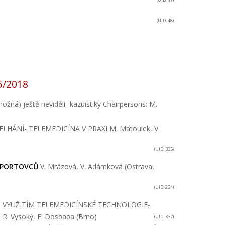
(UID: 48)
5/2018
možná) ještě neviděli- kazuistiky
Chairpersons: M.
LHÁNÍ- TELEMEDICÍNA V PRAXI
M. Matoulek, V.
(UID: 335)
 SPORTOVCŮ
V. Mrázová, V. Adámková (Ostrava,
(UID: 234)
VYUŽITÍM TELEMEDICÍNSKÉ TECHNOLOGIE-
ak, R. Vysoký, F. Dosbaba (Brno)
(UID: 337)