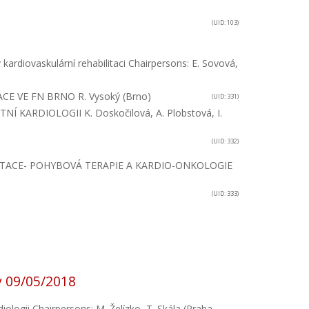
(UID: 103)
 kardiovaskulární rehabilitaci
Chairpersons: E. Sovová,
ACE VE FN BRNO
R. Vysoký (Brno)
(UID: 331)
TNÍ KARDIOLOGII
K. Doskočilová, A. Plobstová, I.
(UID: 332)
TACE- POHYBOVÁ TERAPIE A KARDIO-ONKOLOGIE
(UID: 333)
 09/05/2018
iologii
Chairpersons: M. Želízko, T. Skála (Praha,