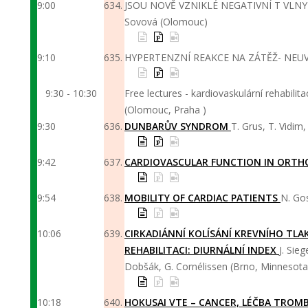
9:00
634.
JSOU NOVĚ VZNIKLÉ NEGATIVNÍ T VLNY
Sovová (Olomouc)
9:10
635.
HYPERTENZNÍ REAKCE NA ZÁTĚŽ- NEUVĚ
9:30 - 10:30
Free lectures - kardiovaskulární rehabilita
(Olomouc, Praha )
9:30
636.
DUNBARŮV SYNDROM
T. Grus, T. Vidim,
9:42
637.
CARDIOVASCULAR FUNCTION IN ORTH
9:54
638.
MOBILITY OF CARDIAC PATIENTS
N. Go
10:06
639.
CIRKADIÁNNÍ KOLÍSÁNÍ KREVNÍHO TLA
REHABILITACI: DIURNÁLNÍ INDEX
J. Sie
Dobšák, G. Cornélissen (Brno, Minnesota,
10:18
640.
HOKUSAI VTE – CANCER, LÉČBA TROM