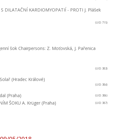
 S DILATAČNÍ KARDIOMYOPATIÍ - PROTI
J. Plášek
(UID: 715)
enní šok
Chairpersons: Z. Moťovská, J. Pařenica
(UID: 383)
Solař (Hradec Králové)
(UID: 384)
dal (Praha)
(UID: 386)
NÍM ŠOKU
A. Krüger (Praha)
(UID: 387)
09/05/2018