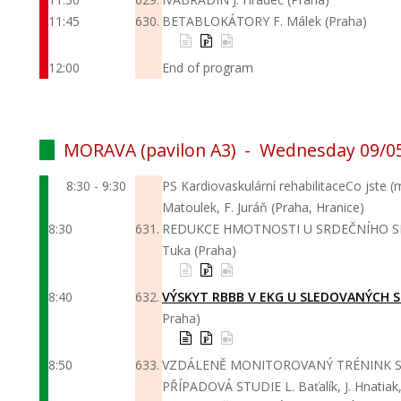
11:45
630.
BETABLOKÁTORY
F. Málek (Praha)
12:00
End of program
MORAVA (pavilon A3) -
Wednesday 09/0
8:30 - 9:30
PS Kardiovaskulární rehabilitace
Co jste (
Matoulek, F. Juráň (Praha, Hranice)
8:30
631.
REDUKCE HMOTNOSTI U SRDEČNÍHO SE
Tuka (Praha)
8:40
632.
VÝSKYT RBBB V EKG U SLEDOVANÝCH
Praha)
8:50
633.
VZDÁLENĚ MONITOROVANÝ TRÉNINK S 
PŘÍPADOVÁ STUDIE
L. Baťalík, J. Hnati