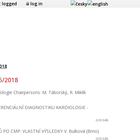
 logged
log in
2018
5/2018
ologie
Chairpersons: M. Táborský, R. Miklík
RENCIÁLNÍ DIAGNOSTIKU KARDIOLOGIE -
(UID: 648)
PO CMP: VLASTNÍ VÝSLEDKY
V. Bulková (Brno)
(UID: 649)