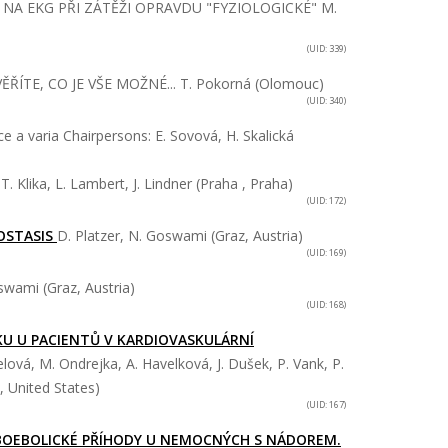
 NA EKG PŘI ZÁTĚŽI OPRAVDU "FYZIOLOGICKÉ"
M.
(UID: 339)
ŘÍTE, CO JE VŠE MOŽNÉ...
T. Pokorná (Olomouc)
(UID: 340)
ce a varia
Chairpersons: E. Sovová, H. Skalická
 T. Klika, L. Lambert, J. Lindner (Praha , Praha)
(UID: 172)
OSTASIS
D. Platzer, N. Goswami (Graz, Austria)
(UID: 169)
swami (Graz, Austria)
(UID: 168)
KU U PACIENTŮ V KARDIOVASKULÁRNÍ
gelová, M. Ondrejka, A. Havelková, J. Dušek, P. Vank, P.
 United States)
(UID: 167)
BOEBOLICKÉ PŘÍHODY U NEMOCNÝCH S NÁDOREM.