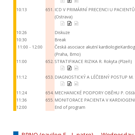
10:13
651.
ICD V PRIMÁRNÍ PRECENCI U PACIENTŮ
(Ostrava)
10:26
Diskuze
10:30
Break
11:00 - 12:00
Česká asociace akutní kardiologie
Kardiog
(Praha, Brno)
11:00
652.
STRATIFIKACE RIZIKA
R. Rokyta (Plzeň)
11:12
653.
DIAGNOSTICKÝ A LÉČEBNÝ POSTUP
M. 
11:24
654.
MECHANICKÉ PODPORY OBĚHU
P. Ošťá
11:36
655.
MONITORACE PACIENTA V KARDIOGEN
12:00
End of program
BRNO (pavilon E - I. patro) -
Wednesday 