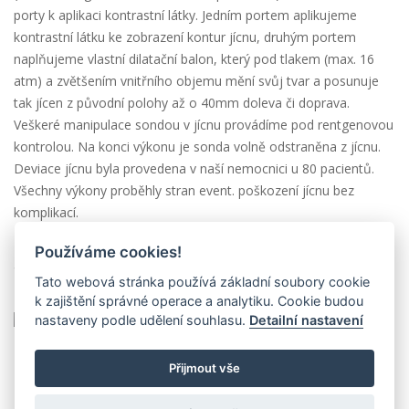
porty k aplikaci kontrastní látky. Jedním portem aplikujeme
kontrastní látku ke zobrazení kontur jícnu, druhým portem
naplňujeme vlastní dilatační balon, který pod tlakem (max. 16
atm) a zvětšením vnitřního objemu mění svůj tvar a posunuje
tak jícen z původní polohy až o 40mm doleva či doprava.
Veškeré manipulace sondou v jícnu provádíme pod rentgenovou
kontrolou. Na konci výkonu je sonda volně odstraněna z jícnu.
Deviace jícnu byla provedena v naší nemocnici u 80 pacientů.
Všechny výkony proběhly stran event. poškození jícnu bez
komplikací.
Závěr: Deviace jícnu přináší další možnost v prevenci vzniku
Používáme cookies!
atrioesofageální píštěle. Metoda je bezpečná a efektivní.
Tato webová stránka používá základní soubory cookie
Nevýhodou je potřeba provádět výkony v celkové anestezii.
k zajištění správné operace a analytiku. Cookie budou
nastaveny podle udělení souhlasu.
Detailní nastavení
Přijmout vše