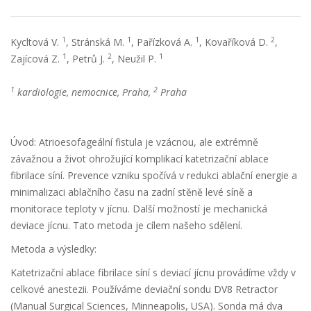
1
1
1
2
Kycltová V.
, Stránská M.
, Pařízková A.
, Kovaříková D.
,
1
2
1
Zajícová Z.
, Petrů J.
, Neužil P.
1
2
kardiologie, nemocnice, Praha,
Praha
Úvod: Atrioesofageální fistula je vzácnou, ale extrémně
závažnou a život ohrožující komplikací katetrizační ablace
fibrilace síní. Prevence vzniku spočívá v redukci ablační energie a
minimalizaci ablačního času na zadní stěně levé síně a
monitorace teploty v jícnu. Další možností je mechanická
deviace jícnu. Tato metoda je cílem našeho sdělení.
Metoda a výsledky:
Katetrizační ablace fibrilace síní s deviací jícnu provádíme vždy v
celkové anestezii. Používáme deviační sondu DV8 Retractor
(Manual Surgical Sciences, Minneapolis, USA). Sonda má dva