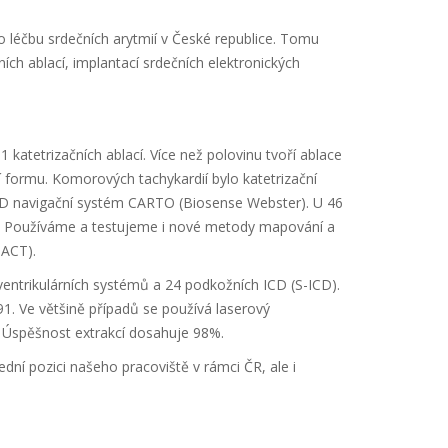
o léčbu srdečních arytmií v České republice. Tomu
ch ablací, implantací srdečních elektronických
atetrizačních ablací. Více než polovinu tvoří ablace
jící formu. Komorových tachykardií bylo katetrizační
3D navigační systém CARTO (Biosense Webster). U 46
). Používáme a testujeme i nové metody mapování a
 ACT).
entrikulárních systémů a 24 podkožních ICD (S-ICD).
 91. Ve většině případů se používá laserový
. Úspěšnost extrakcí dosahuje 98%.
ní pozici našeho pracoviště v rámci ČR, ale i