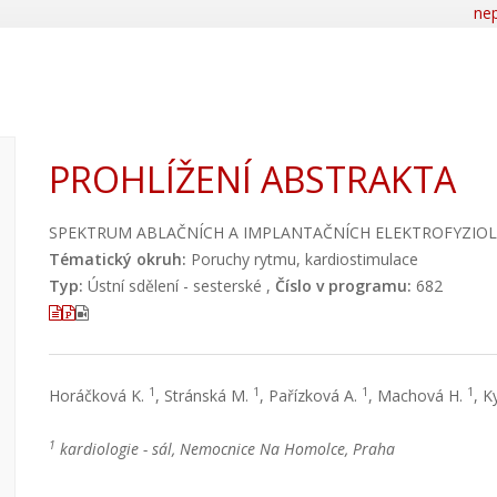
nep
PROHLÍŽENÍ ABSTRAKTA
SPEKTRUM ABLAČNÍCH A IMPLANTAČNÍCH ELEKTROFYZIO
Tématický okruh:
Poruchy rytmu, kardiostimulace
Typ:
Ústní sdělení - sesterské ,
Číslo v programu:
682
1
1
1
1
Horáčková K.
, Stránská M.
, Pařízková A.
, Machová H.
, K
1
kardiologie - sál, Nemocnice Na Homolce, Praha