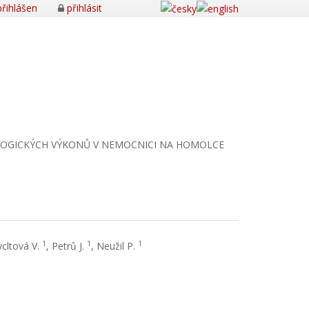
řihlášen
přihlásit
LOGICKÝCH VÝKONŮ V NEMOCNICI NA HOMOLCE
1
1
1
ycltová V.
, Petrů J.
, Neužil P.