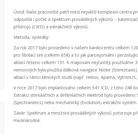
Úvod: Naše pracoviště patří mezi největší komplexní centra pr
odpovídá i počet a spektrum prováděných výkonů – katetrizační
přístrojů (CIED) a extrakčních výkonů.
Metoda, výsledky:
Za rok 2017 bylo provedeno v našem kardiocentru celkem 1201 k
pro fibrilaci síní (celkem 658) a to jak paroxysmální i perzistu
ablací řešeno celkem 131. K mapování nejčastěji používáme 
nemocných byla použita dálková navigace Niobe (Stereotaxis
ablací v rámci klinických studií (např. Helios, Apama, VytronUS,
V roce 2017 bylo implantováno celkem 541 ICD, z toho 248 biv
Extrakcí stimulačních a defibrilačních elektrod bylo provedeno
(Spectranetics) nebo mechanický (Evolution) extrakční systém
Závěr: Spektrum a množství prováděných výkonů potvrzuje před
mezinárodně.