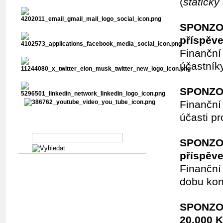
(
statický
SPONZOR
příspěve
Finanční 
účastník
SPONZOR
Finanční 
účasti p
Vyhledávání v abstraktech
SPONZOR
příspěve
Finanční 
dobu kon
SPONZO
20.000 