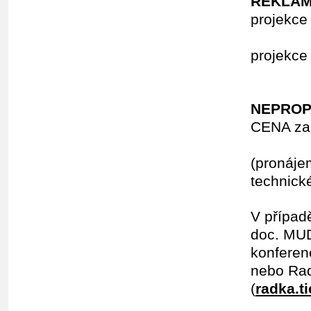
REKLAM
projekc
15
projekc
8
NEPROP
CENA z
40
(pronáje
technick
V případ
doc. MUD
konferen
nebo Rad
(
radka.t