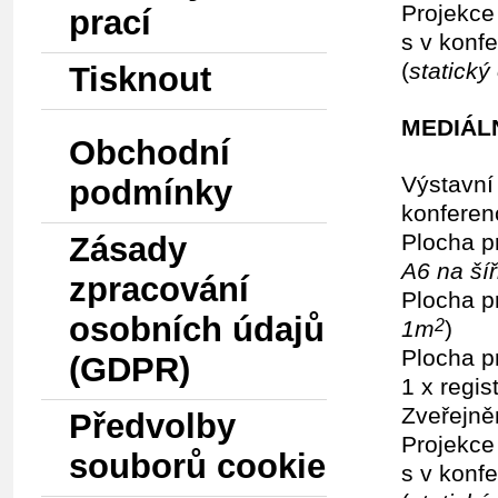
Projekce
prací
s v konf
(
statický
Tisknout
MEDIÁLN
Obchodní
Výstavní
podmínky
konferen
Plocha p
Zásady
A6 na šíř
zpracování
Plocha p
osobních údajů
1m
)
2
Plocha p
(GDPR)
1 x regis
Zveřejně
Předvolby
Projekce
souborů cookie
s v konf