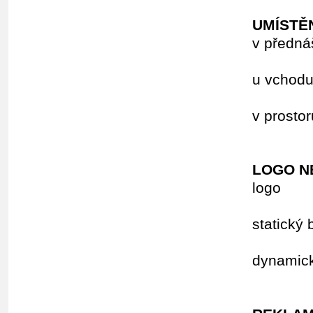
UMÍSTĚ
v předn
15
u vc
8
v p
6
LOGO N
7.0
st
10
dy
20