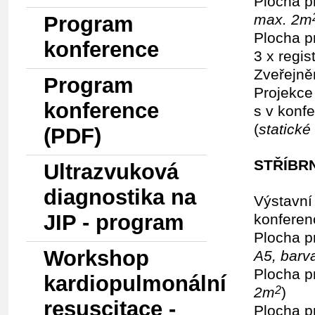
Plocha p
max. 2m
Program
Plocha p
konference
3 x regis
Zveřejně
Program
Projekce
konference
s v konf
(
statick
(PDF)
STŘÍBRN
Ultrazvuková
diagnostika na
Výstavní
JIP - program
konferen
Plocha p
Workshop
A5, barva
Plocha p
kardiopulmonální
2m
)
2
resuscitace -
Plocha p