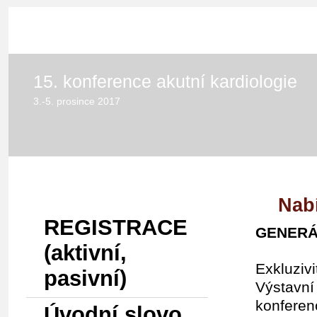
HOME
15. konference akutní kardiologie
3.-5. prosince 2017
Menu
Nab
REGISTRACE
GENERÁL
(aktivní,
Exkluzivi
pasivní)
Výstavní
konferen
Úvodní slovo