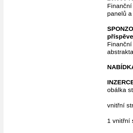
Finanční
panelů a
SPONZO
příspěve
Finanční
abstrakt
NABÍDK
INZERC
obálka st
15
vn
10
1 
6