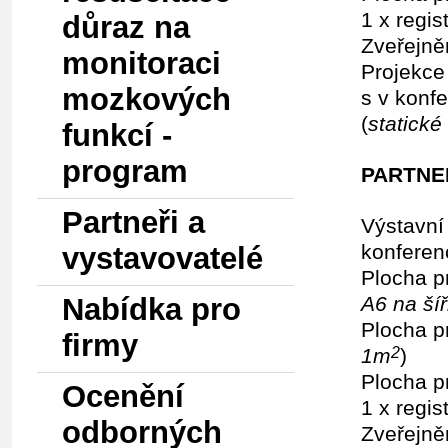
1 x regis
důraz na
Zveřejně
monitoraci
Projekce
mozkových
s v konf
(
statick
funkcí -
program
PARTNER
Partneři a
Výstavní
konferen
vystavovatelé
Plocha p
Nabídka pro
A6 na šíř
Plocha p
firmy
1m
)
2
Plocha p
Ocenění
1 x regis
odborných
Zveřejně