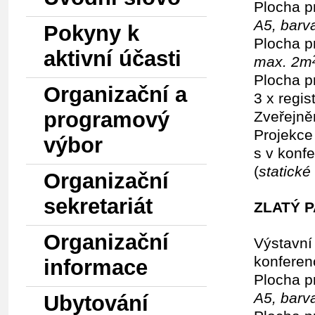
Plocha p
A5, barv
Pokyny k
Plocha p
aktivní účasti
max. 2m
Plocha p
Organizační a
3 x regis
programový
Zveřejně
Projekce
výbor
s v konf
(
statick
Organizační
sekretariát
ZLATÝ P
Organizační
Výstavní
konferen
informace
Plocha p
A5, barv
Ubytování