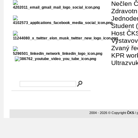
Nečlen Č
Zdravotní
Jednoden
Student 
Host ČKS
Vystavov
Zvaný ře
KPR work
Ultrazvu
Vyhledávání v abstraktech
2004 - 2026 © Copyright
ČKS
/ 