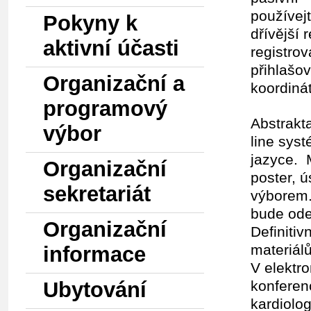
používejt
Pokyny k
dřívější 
aktivní účasti
registrov
přihlašo
Organizační a
koordiná
programový
Abstrakta
výbor
line sys
jazyce. M
Organizační
poster, 
sekretariát
výborem.
bude ode
Organizační
Definiti
materiálů
informace
V elektr
Ubytování
konferen
kardiolo