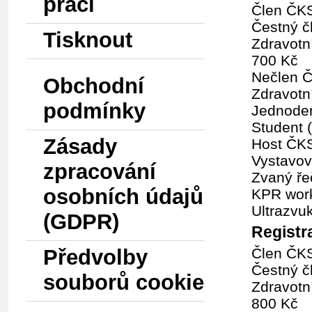
prací
Člen ČKS
Čestný č
Tisknout
Zdravotní
700 Kč
Nečlen Č
Obchodní
Zdravotní
podmínky
Jednoden
Student 
Zásady
Host ČKS
Vystavov
zpracování
Zvaný ře
osobních údajů
KPR work
Ultrazvu
(GDPR)
Registr
Předvolby
Člen ČKS
Čestný č
souborů cookie
Zdravotní
800 Kč