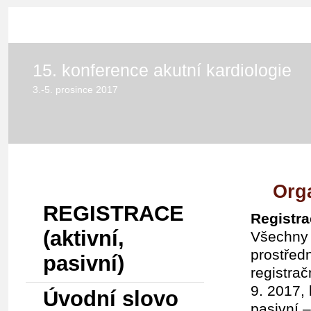
HOME
15. konference akutní kardiologie
3.-5. prosince 2017
Menu
Org
REGISTRACE
Registr
(aktivní,
Všechny 
prostřed
pasivní)
registra
9. 2017, 
Úvodní slovo
pasivní –