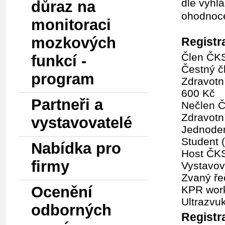
dle vyhl
důraz na
ohodno
monitoraci
mozkových
Registr
Člen ČKS
funkcí -
Čestný č
program
Zdravotní
600 Kč
Partneři a
Nečlen Č
Zdravotní
vystavovatelé
Jednoden
Student 
Nabídka pro
Host ČKS
firmy
Vystavov
Zvaný ře
Ocenění
KPR work
Ultrazvu
odborných
Registr