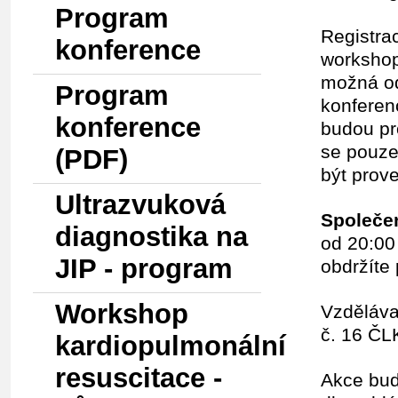
Program
Registra
konference
worksho
možná od
Program
konferen
konference
budou pr
se pouze
(PDF)
být prov
Ultrazvuková
Společe
diagnostika na
od 20:00
JIP - program
obdržíte 
Workshop
Vzděláva
č. 16 Č
kardiopulmonální
resuscitace -
Akce bud