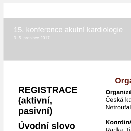
HOME
15. konference akutní kardiologie
3.-5. prosince 2017
Menu
Orga
REGISTRACE
Organizá
(aktivní,
Česká ka
Netroufa
pasivní)
Koordiná
Úvodní slovo
Radka Ti