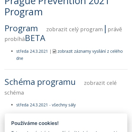
Prague Prevention 2021
Program
Program
|
zobrazit celý program
právě
BETA
probíhá
středa 24.3.2021
|
zobrazit záznamy vysílání z celého
dne
Schéma programu
zobrazit celé
schéma
středa 24.3.2021 - všechny sály
Používáme cookies!
Rejstřík 1.autorů