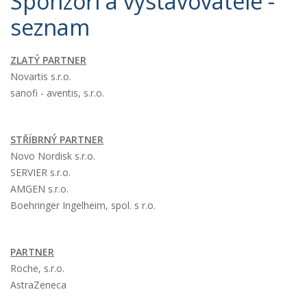
Sponzoři a vystavovatelé -
seznam
ZLATÝ
PARTNER
Novartis s.r.o.
sanofi - aventis, s.r.o.
STŘÍBRNÝ PARTNER
Novo Nordisk s.r.o.
SERVIER s.r.o.
AMGEN s.r.o.
Boehringer Ingelheim, spol. s r.o.
PARTNER
Roche, s.r.o.
AstraZeneca