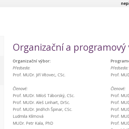
nep
Organizační a programový
Organizační výbor:
Programo
Předseda
:
Předseda:
Prof. MUDr. Jiří Vítovec, CSc.
Prof. MUD
Členové:
Členové:
Prof. MUDr. Miloš Táborský, CSc.
Prof. MUD
Prof. MUDr. Aleš Linhart, DrSc.
Prof. MUD
Prof. MUDr. Jindřich Špinar, CSc.
Prof. MUD
Ludmila Klímová
Prof. MUDr
MUDr. Petr Kala, PhD
Prof. MUD