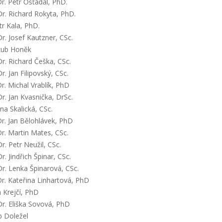
. Petr Ošťádal, PhD.
r. Richard Rokyta, PhD.
r Kala, PhD.
r. Josef Kautzner, CSc.
kub Honěk
r. Richard Češka, CSc.
. Jan Filipovský, CSc.
. Michal Vrablík, PhD
r. Jan Kvasnička, DrSc.
a Skalická, CSc.
. Jan Bělohlávek, PhD
. Martin Mates, CSc.
r. Petr Neužil, CSc.
. Jindřich Špinar, CSc.
r. Lenka Špinarová, CSc.
. Kateřina Linhartová, PhD
 Krejčí, PhD
r. Eliška Sovová, PhD
b Doležel