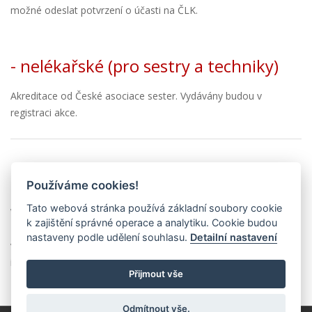
možné odeslat potvrzení o účasti na ČLK.
- nelékařské (pro sestry a techniky)
Akreditace od České asociace sester. Vydávány budou v
registraci akce.
Používáme cookies!
Tato webová stránka používá základní soubory cookie
Wifi připojení:
k zajištění správné operace a analytiku. Cookie budou
nastaveny podle udělení souhlasu.
Detailní nastavení
v prostorách konference bude dostupná wifi síť, heslo obdržíte s
informace u registrace.
Přijmout vše
Odmítnout vše.