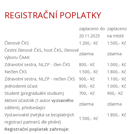
REGISTRAČNÍ POPLATKY
zaplaceno do
zaplaceno
20.11.2025
na místě
Členové ČKS
1.200,- Kč
1.500,- Kč
Čestní členové ČKS, host ČKS, členové
zdarma
zdarma
výboru ČAAK
Zdravotní sestra, NLZP - člen ČKS
800,- Kč
1.000,- Kč
Nečlen ČKS
1.500,- Kč
1.800,- Kč
Zdravotní sestra, NLZP - nečlen ČKS
900,- Kč
1.100,- Kč
Jednodenní účast
800,- Kč
1.000,- Kč
Student (pregraduální studium)
700,- Kč
900,- Kč
Aktivní účastník (1.autor
vyzvaného
zdarma
zdarma
sdělení), předsedající
Vystavovatel (netýká se bezplatných
1.800,- Kč
1.500,- Kč
registrací partnerů dle plnění)
Registrační poplatek zahrnuje: