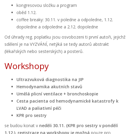
kongresovou složku a program
oběd 1.12.
coffee breaky: 30.11. v poledne a odpoledne, 1.12.
dopoledne a odpoledne a 2.12. dopoledne
Od úhrady reg. poplatku jsou osvobozeni ti první autoři, jejichž
sdělení je na VYZVÁNÍ, netýká se tedy autorů abstrakt
(lékařských nebo sesterských) a posterů.
Workshopy
Ultrazvuková diagnostika na JIP
Hemodynamika akutních stavů
Umělá plicní ventilace + b
ronchoskopie
Cesta pacienta od hemodynamické katastrofy k
LVAD a paliativní péči
KPR pro sestry
se budou konat v
neděli 30.11. (KPR pro sestry v pondělí
1.12.), registrace na workshopy je možná
pouze pro