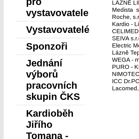
pro
LÁZNĚ LI
Medista sp
vystavovatele
Roche, s.r
Kardio - Li
Vystavovatelé
CELIMED, 
SEIVA s.r.
Sponzoři
Electric M
Lázně Tep
WEGA - mi
Jednání
PURO - KL
výborů
NIMOTECH,
ICC Dr.PO
pracovních
Lacomed, s
skupin ČKS
Kardioběh
Jiřího
Tomana -