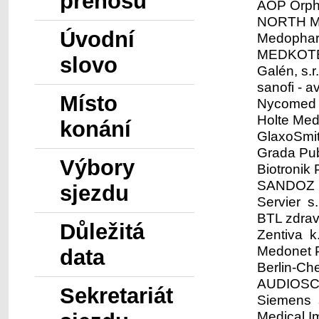
přenosů
AOP Orph
NORTH MED
Úvodní
Medopha
MEDKOTEC
slovo
Galén, s.r
sanofi - av
Místo
Nycomed s
Holte Med
konání
GlaxoSmit
Grada Pub
Výbory
Biotronik P
SANDOZ s
sjezdu
Servier s.
BTL zdravo
Důležitá
Zentiva k.
Medonet P
data
Berlin-Ch
AUDIOSCAN
Sekretariát
Siemens s
Medical I