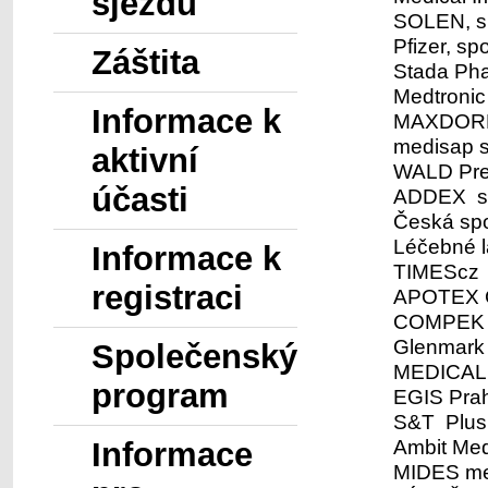
sjezdu
SOLEN, s.
Pfizer, spol
Záštita
Stada Pha
Medtronic 
Informace k
MAXDORF 
medisap s.
aktivní
WALD Pres
účasti
ADDEX s.
Česká spo
Léčebné l
Informace k
TIMEScz s
registraci
APOTEX ČR
COMPEK M
Glenmark
Společenský
MEDICAL 
program
EGIS Prah
S&T Plus 
Ambit Med
Informace
MIDES med