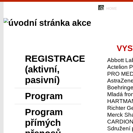
HOME
Menu
VYS
REGISTRACE
Abbott Lab
Actelion 
(aktivní,
PRO MED
pasivní)
AstraZene
Boehringe
Program
Mladá fron
HARTMANN
Richter 
Program
Merck Sh
přímých
CARDION 
Sdružení p