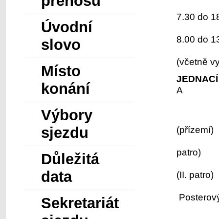
přenosů
Út
7.30 do 1
Úvodní
Stř
8.00 do 1
slovo
(včetně vy
Místo
JEDNACÍ
konání
A 
Výbory
pa
sjezdu
(přízemí)
B
patro)
Důležitá
data
(II. patro)
Posterový 
Sekretariát