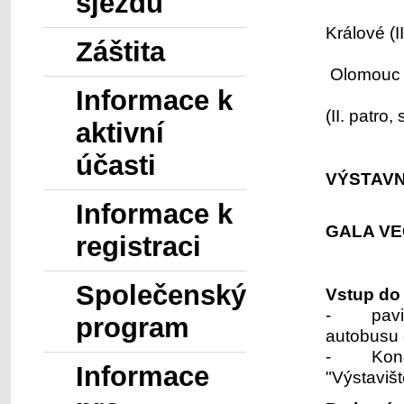
sjezdu
Kong
Králové (II
Záštita
Olomouc (I
Informace k
O
(II. patro, 
aktivní
účasti
VÝSTAVN
Informace k
GALA V
registraci
Společenský
Vstup do 
- pavilon
program
autobusu 
- Kongre
Informace
"Výstavišt