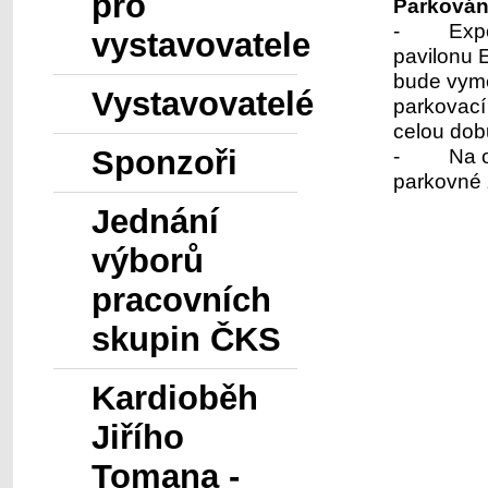
pro
Parkován
- Expo pa
vystavovatele
pavilonu E
bude vymě
Vystavovatelé
parkovací
celou dob
Sponzoři
- Na osta
parkovné 
Jednání
výborů
pracovních
skupin ČKS
Kardioběh
Jiřího
Tomana -