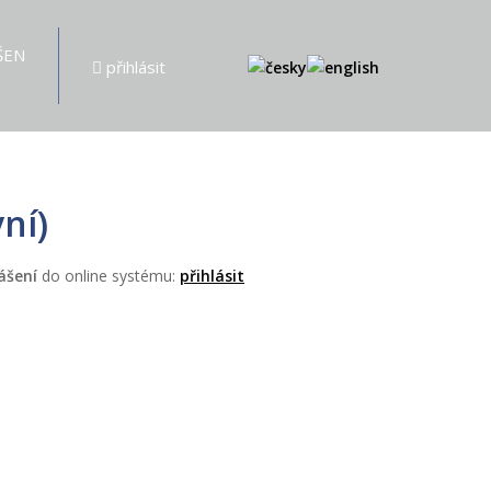
ŠEN
přihlásit
ní)
ášení
do online systému:
přihlásit