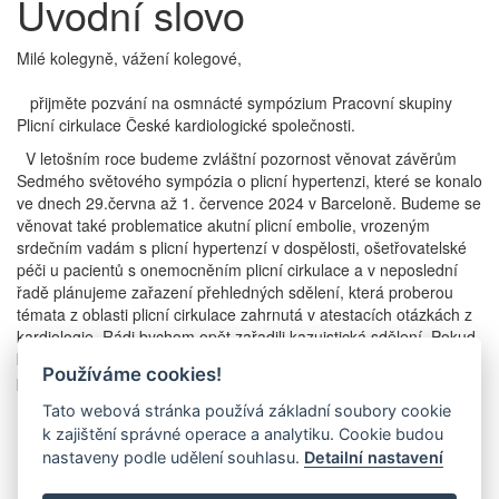
Úvodní slovo
Milé kolegyně, vážení kolegové,
přijměte pozvání na osmnácté sympózium Pracovní skupiny
Plicní cirkulace České kardiologické společnosti.
V letošním roce budeme zvláštní pozornost věnovat závěrům
Sedmého světového sympózia o plicní hypertenzi, které se konalo
ve dnech 29.června až 1. července 2024 v Barceloně. Budeme se
věnovat také problematice akutní plicní embolie, vrozeným
srdečním vadám s plicní hypertenzí v dospělosti, ošetřovatelské
péči u pacientů s onemocněním plicní cirkulace a v neposlední
řadě plánujeme zařazení přehledných sdělení, která proberou
témata z oblasti plicní cirkulace zahrnutá v atestacích otázkách z
kardiologie. Rádi bychom opět zařadili kazuistická sdělení. Pokud
byste se rozhodli do programu přispět kazuistikou, zašlete,
Používáme cookies!
prosíme, abstrakt nejpozději do 29.9. 2024.
Tato webová stránka používá základní soubory cookie
Milé kolegyně, vážení kolegové, těším se na společné setkání v
k zajištění správné operace a analytiku. Cookie budou
Lednici o víkendu 11. - 12. října 2024.
nastaveny podle udělení souhlasu.
Detailní nastavení