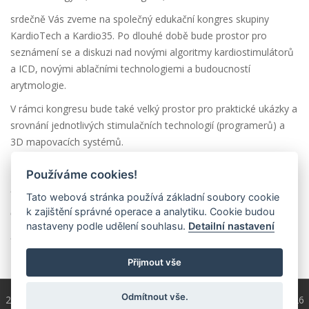
srdečně Vás zveme na společný edukační kongres skupiny
KardioTech a Kardio35. Po dlouhé době bude prostor pro
seznámení se a diskuzi nad novými algoritmy kardiostimulátorů
a ICD, novými ablačními technologiemi a budoucností
arytmologie.
V rámci kongresu bude také velký prostor pro praktické ukázky a
srovnání jednotlivých stimulačních technologií (programerů) a
3D mapovacích systémů.
Těšíme se na Vás
Používáme cookies!
Mgr. Veronika Bulková, Ph.D. za PS KardioTech
Tato webová stránka používá základní soubory cookie
k zajištění správné operace a analytiku. Cookie budou
a
nastaveny podle udělení souhlasu.
Detailní nastavení
MUDr. Petr Kala za PS Kardio35
Přijmout vše
Odmítnout vše.
2004 - 2026 © Copyright
ČKS
/ programování a správa 2004 - 2026