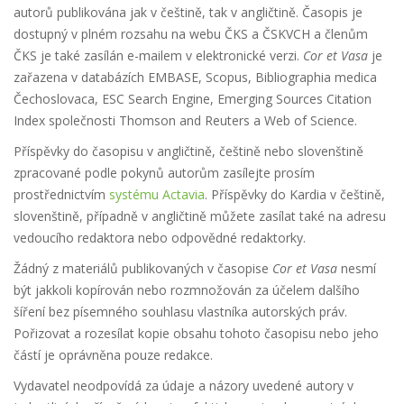
autorů publikována jak v češtině, tak v angličtině. Časopis je
dostupný v plném rozsahu na webu ČKS a ČSKVCH a členům
ČKS je také zasílán e-mailem v elektronické verzi.
Cor et Vasa
je
zařazena v databázích EMBASE, Scopus, Bibliographia medica
Čechoslovaca, ESC Search Engine, Emerging Sources Citation
Index společnosti Thomson and Reuters a Web of Science.
Příspěvky do časopisu v angličtině, češtině nebo slovenštině
zpracované podle pokynů autorům zasílejte prosím
prostřednictvím
systému Actavia
. Příspěvky do Kardia v češtině,
slovenštině, případně v angličtině můžete zasílat také na adresu
vedoucího redaktora nebo odpovědné redaktorky.
Žádný z materiálů publikovaných v časopise
Cor et Vasa
nesmí
být jakkoli kopírován nebo rozmnožován za účelem dalšího
šíření bez písemného souhlasu vlastníka autorských práv.
Pořizovat a rozesílat kopie obsahu tohoto časopisu nebo jeho
částí je oprávněna pouze redakce.
Vydavatel neodpovídá za údaje a názory uvedené autory v