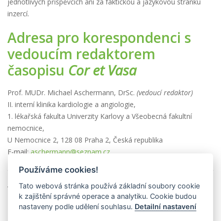
jednotlivých příspěvcích ani za faktickou a jazykovou stránku
inzercí.
Adresa pro korespondenci s
vedoucím redaktorem
časopisu
Cor et Vasa
Prof. MUDr. Michael Aschermann, DrSc.
(vedoucí redaktor)
II. interní klinika kardiologie a angiologie,
1. lékařská fakulta Univerzity Karlovy a Všeobecná fakultní
nemocnice,
U Nemocnice 2, 128 08 Praha 2, Česká republika
E-mail:
aschermann@seznam.cz
Používáme cookies!
Tato webová stránka používá základní soubory cookie
Vychází 6× ročně
k zajištění správné operace a analytiku. Cookie budou
Povoleno Ministerstvem kultury ČR E 18519.
nastaveny podle udělení souhlasu.
Detailní nastavení
ISSN 0010-8650 (print), ISSN 1803-7712 (online)