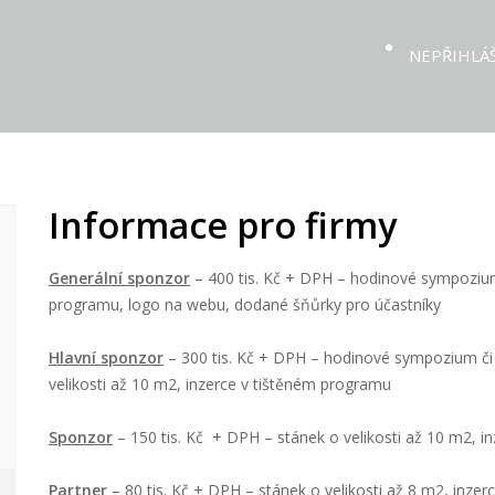
NEPŘIHLÁ
Informace pro firmy
Generální sponzor
– 400 tis. Kč + DPH – hodinové sympozium,
programu, logo na webu, dodané šňůrky pro účastníky
Hlavní sponzor
– 300 tis. Kč + DPH – hodinové sympozium č
velikosti až 10 m2, inzerce v tištěném programu
Sponzor
– 150 tis. Kč + DPH – stánek o velikosti až 10 m2, i
Partner
– 80 tis. Kč + DPH – stánek o velikosti až 8 m2, inze