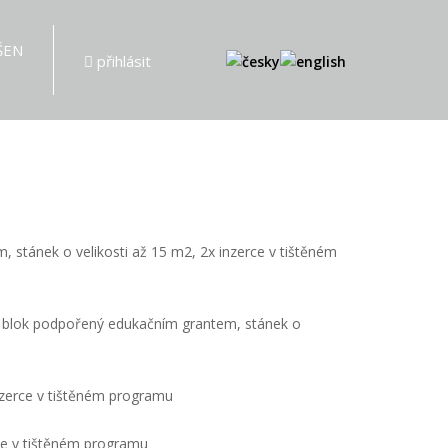
ŠEN
přihlásit
 stánek o velikosti až 15 m2, 2x inzerce v tištěném
i blok podpořený edukačním grantem, stánek o
nzerce v tištěném programu
rce v tištěném programu