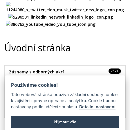
Úvodní stránka
752+
Záznamy z odborných akcí
20
Používáme cookies!
Záznamy webinářů
Tato webová stránka používá základní soubory cookie
3265+
Prezentace z akcí
k zajištění správné operace a analytiku. Cookie budou
nastaveny podle udělení souhlasu.
Detailní nastavení
10+
Podcasty ČKS
Přijmout vše