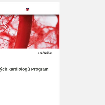
NE
ENGLISH
nepřihlášen
dých kardiologů Program