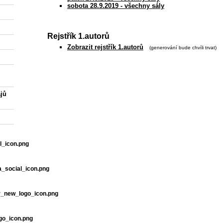
sobota 28.9.2019 - všechny sály
Rejstřík 1.autorů
Zobrazit rejstřík 1.autorů
(generování bude chvíli trvat)
jů