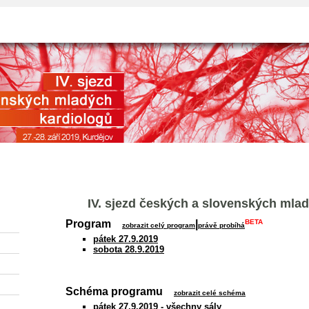
HOME
NEPŘIHLÁŠEN
1 ONLI
IV. sjezd českých a slovenských mla
BETA
Program
|
zobrazit celý program
právě probíhá
pátek 27.9.2019
sobota 28.9.2019
Schéma programu
zobrazit celé schéma
pátek 27.9.2019 - všechny sály