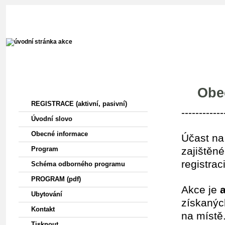
HOME
Menu
Obe
REGISTRACE (aktivní, pasivní)
------------
Úvodní slovo
Obecné informace
Účast na
Program
zajištěn
registra
Schéma odborného programu
PROGRAM (pdf)
Akce je
Ubytování
získanýc
Kontakt
na místě
Tisknout