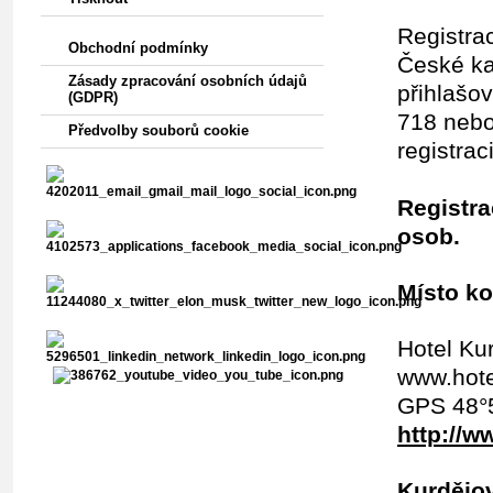
Registra
Obchodní podmínky
České ka
Zásady zpracování osobních údajů
přihlašov
(GDPR)
718 nebo
Předvolby souborů cookie
registra
Registra
osob.
Místo k
Hotel Ku
www.hote
GPS 48°5
http://w
Kurdějo