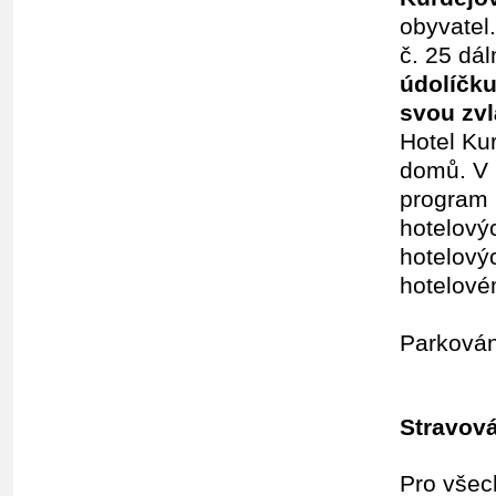
obyvatel
č. 25 dál
údolíčku
svou zvl
Hotel Ku
domů. V 
program +
hotelový
hotelový
hotelov
Parkován
Stravov
Pro všec