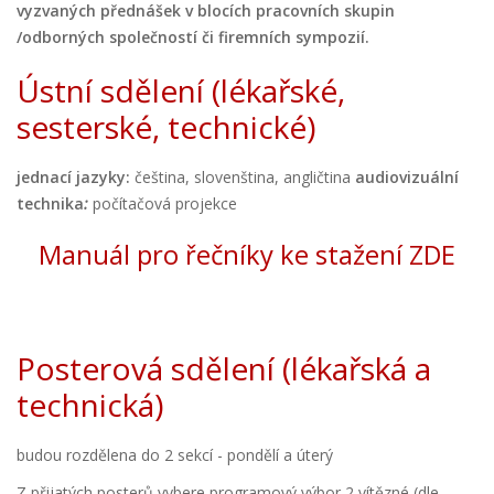
vyzvaných přednášek v blocích pracovních skupin
/odborných společností či firemních sympozií.
Ústní sdělení (lékařské,
sesterské, technické)
jednací jazyky:
čeština, slovenština, angličtina
audiovizuální
technika
:
počítačová projekce
Manuál pro řečníky ke stažení ZDE
Posterová sdělení (lékařská a
technická)
budou rozdělena do 2 sekcí - pondělí a úterý
Z přijatých posterů vybere programový výbor 2 vítězné (dle