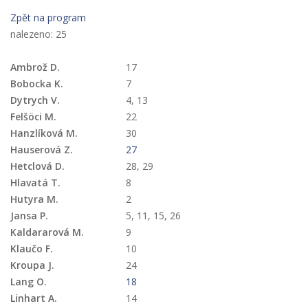
Zpět na program
nalezeno: 25
Ambrož D.
17
Bobocka K.
7
Dytrych V.
4
,
13
Felšöci M.
22
Hanzlíková M.
30
Hauserová Z.
27
Hetclová D.
28
,
29
Hlavatá T.
8
Hutyra M.
2
Jansa P.
5
,
11
,
15
,
26
Kaldararová M.
9
Klaučo F.
10
Kroupa J.
24
Lang O.
18
Linhart A.
14