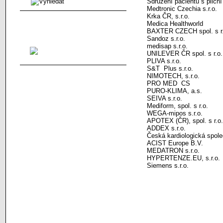
Sdružení pacientů s plicní
Medtronic Czechia s.r.o.
Krka ČR, s.r.o.
Medica Healthworld
Sponzor
BAXTER CZECH spol. s r.
Sandoz s.r.o.
medisap s.r.o.
UNILEVER ČR spol. s r.o.
PLIVA s.r.o.
S&T Plus s.r.o.
NIMOTECH, s.r.o.
PRO MED CS
PURO-KLIMA, a.s.
SEIVA s.r.o.
Mediform, spol. s r.o.
WEGA-mipos s.r.o.
APOTEX (ČR), spol. s r.o.
ADDEX s.r.o.
Česká kardiologická spol
ACIST Europe B.V.
MEDATRON s.r.o.
HYPERTENZE.EU, s.r.o.
Siemens s.r.o.