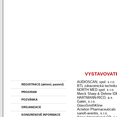
VYSTAVOVAT
Menu
AUDIOSCAN, spol. s r.o.
REGISTRACE (aktivní, pasivní)
BTL zdravotnická technika
NORTH MED spol. s r.o.
PROGRAM
Merck Sharp & Dohme IDE
HARTMANN-RICO, a.s.
POZVÁNKA
Galén, s.r.o.
GlaxoSmithKline
ORGANIZACE
Actelion Pharmaceuticals 
sanofi-aventis, s.r.o.
KONGRESOVÉ INFORMACE