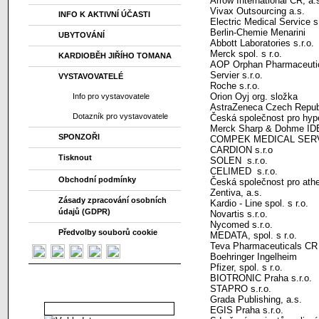
Arrow International CR, a.
Vivax Outsourcing a.s.
INFO K AKTIVNÍ ÚČASTI
Electric Medical Service s.
Berlin-Chemie Menarini
UBYTOVÁNÍ
Abbott Laboratories s.r.o.
Merck spol. s r.o.
KARDIOBĚH JIŘÍHO TOMANA
AOP Orphan Pharmaceuti
Servier s.r.o.
VYSTAVOVATELÉ
Roche s.r.o.
Orion Oyj org. složka
Info pro vystavovatele
AstraZeneca Czech Republ
Dotazník pro vystavovatele
Česká společnost pro hyp
Merck Sharp & Dohme I
SPONZOŘI
COMPEK MEDICAL SERVI
CARDION s.r.o
Tisknout
SOLEN s.r.o.
CELIMED s.r.o.
Obchodní podmínky
Česká společnost pro ath
Zentiva, a.s.
Zásady zpracování osobních
Kardio - Line spol. s r.o.
údajů (GDPR)
Novartis s.r.o.
Nycomed s.r.o.
Předvolby souborů cookie
MEDATA, spol. s r.o.
Teva Pharmaceuticals CR 
Boehringer Ingelheim
Pfizer, spol. s r.o.
BIOTRONIC Praha s.r.o.
Vyhledávání v abstraktech
STAPRO s.r.o.
Grada Publishing, a.s.
EGIS Praha s.r.o.