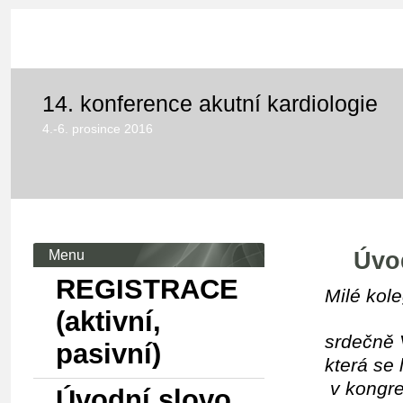
HOME
14. konference akutní kardiologie
4.-6. prosince 2016
Menu
Úvo
REGISTRACE
Milé kol
(aktivní,
srdečně 
pasivní)
která se 
v kongre
Úvodní slovo