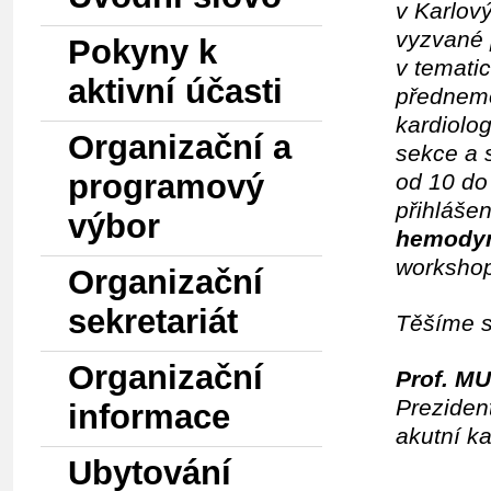
v Karlov
vyzvané 
Pokyny k
v temati
aktivní účasti
přednemo
kardiolo
Organizační a
sekce a 
programový
od 10 do
přihláše
výbor
hemodyn
worksho
Organizační
sekretariát
Těšíme s
Organizační
Prof. MU
Preziden
informace
akutní k
Ubytování