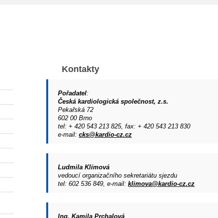
HOME
NEPŘIHLÁŠEN
1 ONLI
Kontakty
Pořadatel
:
Česká kardiologická společnost, z.s.
Pekařská 72
602 00 Brno
tel: + 420 543 213 825, fax: + 420 543 213 830
e-mail:
cks@kardio-cz.cz
Ludmila Klímová
vedoucí organizačního sekretariátu sjezdu
tel: 602 536 849, e-mail:
klimova@kardio-cz.cz
Ing. Kamila Prchalová