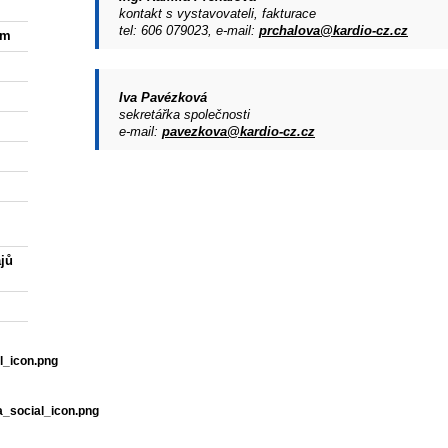
kontakt s vystavovateli, fakturace
tel: 606 079023, e-mail:
prchalova@kardio-cz.cz
am
Iva Pavézková
sekretářka společnosti
e-mail:
pavezkova@kardio-cz.cz
jů