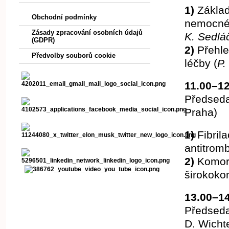
1)
Základy
Obchodní podmínky
nemocnéh
Zásady zpracování osobních údajů
K. Sedlá
(GDPR)
2)
Přehle
Předvolby souborů cookie
léčby (
P.
11.00–12
Předseda
Praha)
1)
Fibrila
antitromb
2)
Komoro
širokoko
13.00–1
Předseda
D. Wicht