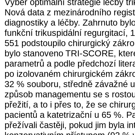
Výběr optimální strategie léčby tr
Nová data z mezinárodního regis
diagnostiky a léčby. Zahrnuto by
funkční trikuspidální regurgitací,
551 podstoupilo chirurgický zákro
bylo stanoveno TRI-SCORE, které
parametrů a podle předchozí litera
po izolovaném chirurgickém zákrok
32 % souboru, středně závažné u
způsob managementu se s rosto
přežití, a to i přes to, že se chir
pacientů a katetrizační u 65 %.
přežívali častěji, pokud jim byla 