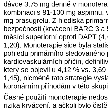
dávce 3,75 mg denně v monoterapi
kombinaci s 81-100 mg aspirinu, v
mg prasugrelu. Z hlediska primá
bezpečnosti (krvácení BARC 3 a 
měsíci superiorní oproti DAPT (4
1,20). Monoterapie sice byla stati
pohledu primárního sledovaného p
kardiovaskulárních příčin, defini
který se objevil u 4,12 % vs. 3,
1,45), nicméně tato strategie vysl
koronárním příhodám v této skupi
Časné použití monoterapie nedosá
rizika krvácení, a ačkoli bylo čist