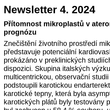
Newsletter 4. 2024
Přítomnost mikroplastů v ater
prognózu
Znečištění životního prostředí mi
představuje potenciální kardiovasku
prokázáno v preklinických studií
dispozici. Skupina italských výzk
multicentrickou, observační studii
podstoupili karotickou endartere
karotické tepny, která byla asym
karotických plátů byly testovány