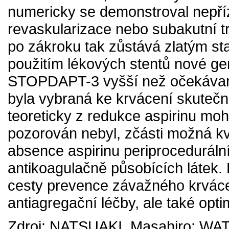
numericky se demonstroval nepříz
revaskularizace nebo subakutní 
po zákroku tak zůstává zlatým st
použitím lékových stentů nové gen
STOPDAPT-3 vyšší než očekávaný,
byla vybraná ke krvácení skutečn
teoreticky z redukce aspirinu mohl
pozorován nebyl, zčásti možná kvů
absence aspirinu periprocedurá
antikoagulačně působících látek. 
cesty prevence závažného krváce
antiagregační léčby, ale také opti
Zdroj: NATSUAKI, Masahiro; WA