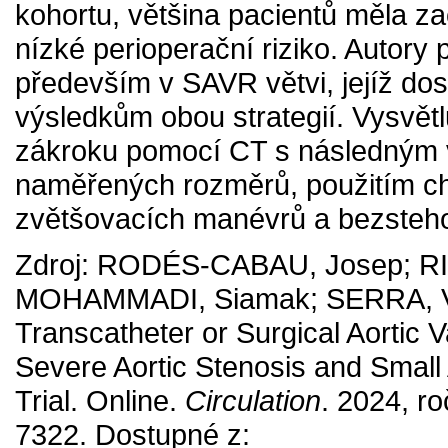
kohortu, většina pacientů měla z
nízké perioperační riziko. Autory
především v SAVR větvi, jejíž do
výsledkům obou strategií. Vysvětl
zákroku pomocí CT s následným v
naměřených rozměrů, použitím ch
zvětšovacích manévrů a bezsteho
Zdroj: RODÉS-CABAU, Josep; RI
MOHAMMADI, Siamak; SERRA, Vice
Transcatheter or Surgical Aortic 
Severe Aortic Stenosis and Small 
Trial. Online.
Circulation
. 2024, ro
7322. Dostupné z: