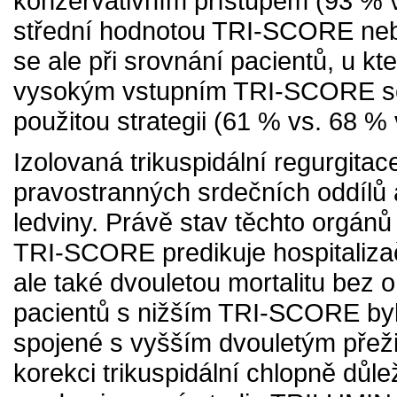
konzervativním přístupem (93 % v
střední hodnotou TRI-SCORE neby
se ale při srovnání pacientů, u k
vysokým vstupním TRI-SCORE se d
použitou strategii (61 % vs. 68 % 
Izolovaná trikuspidální regurgit
pravostranných srdečních oddílů a
ledviny. Právě stav těchto orgá
TRI-SCORE predikuje hospitalizač
ale také dvouletou mortalitu bez o
pacientů s nižším TRI-SCORE bylo
spojené s vyšším dvouletým přeži
korekci trikuspidální chlopně důl