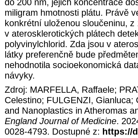
do 200 nm, jejich koncentrace d
miligram hmotnosti plátu. Právě v
konkrétní uloženou sloučeninu, z
v aterosklerotických plátech dete
polyvinylchlorid. Zda jsou v atero
látky preferenčně bude předmětem
nehodnotila socioekonomická data 
návyky.
Zdroj: MARFELLA, Raffaele; PR
Celestino; FULGENZI, Gianluca; 
and Nanoplastics in Atheromas a
England Journal of Medicine
. 202
0028-4793. Dostupné z:
https:/