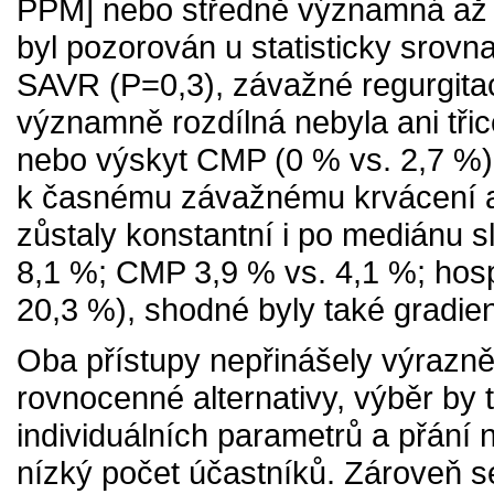
PPM] nebo středně významná až 
byl pozorován u statisticky srovn
SAVR (P=0,3), závažné regurgitac
významně rozdílná nebyla ani třic
nebo výskyt CMP (0 % vs. 2,7 %),
k časnému závažnému krvácení a
zůstaly konstantní i po mediánu s
8,1 %; CMP 3,9 % vs. 4,1 %; hospi
20,3 %), shodné byly také gradien
Oba přístupy nepřinášely výrazně
rovnocenné alternativy, výběr by
individuálních parametrů a přání 
nízký počet účastníků. Zároveň se