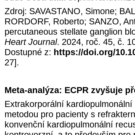
Zdroj: SAVASTANO, Simone; BAL
RORDORF, Roberto; SANZO, Antoni
percutaneous stellate ganglion bl
Heart Journal
. 2024, roč. 45, č. 
Dostupné z:
https://doi.org/10.
27].
Meta-analýza: ECPR zvyšuje pře
Extrakorporální kardiopulmonální
metodou pro pacienty s refrakter
konvenční kardiopulmonální recus
kontroverzní, a to především pr