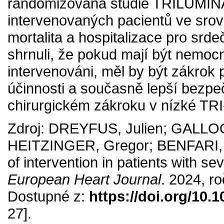
randomizovaná studie TRILUMINAT
intervenovaných pacientů ve srov
mortalita a hospitalizace pro srde
shrnuli, že pokud mají být nemocní
intervenováni, měl by být zákrok
účinnosti a současně lepší bezpeč
chirurgickém zákroku v nízké TR
Zdroj: DREYFUS, Julien; GALLO
HEITZINGER, Gregor; BENFARI, G
of intervention in patients with sev
European Heart Journal
. 2024, r
Dostupné z:
https://doi.org/10.
27].