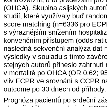
(OHCA). Skupina asijských autor
studií, které využívaly buď rand
score matching (n=6336 pro ECP
s výraznějším snížením hospitaliz
konvenčním přístupem (odds ratio
následná sekvenční analýza dat na
výsledky v souladu s tímto závěre
stejných autorů přineslo zahrnutí 
v mortalitě po OHCA (OR 0,62; 95
vliv ECPR ve srovnání s CCPR na 
outcome po 30 dnech od příhody.
Prognóza pacientů po srdeční zás