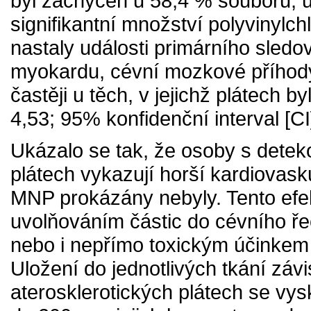
byl zachycen u 58,4 % souboru, 
signifikantní množství polyvinyl
nastaly události primárního sledo
myokardu, cévní mozkové příhody 
častěji u těch, v jejichž plátech 
4,53; 95% konfidenční interval [CI
Ukázalo se tak, že osoby s detek
plátech vykazují horší kardiovasku
MNP prokázány nebyly. Tento ef
uvolňováním částic do cévního ře
nebo i nepřímo toxickým účinkem 
Uložení do jednotlivých tkání závis
aterosklerotických plátech se vys