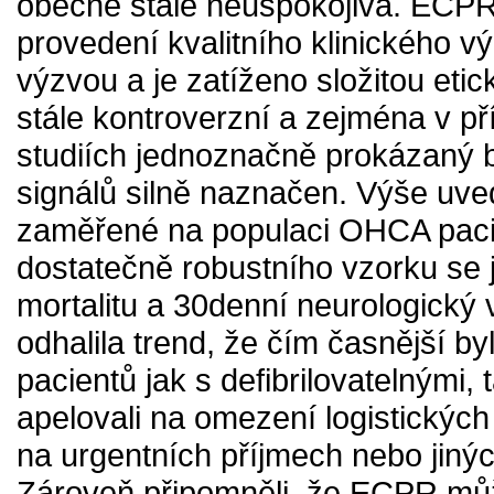
obecně stále neuspokojivá. ECPR 
provedení kvalitního klinického v
výzvou a je zatíženo složitou eti
stále kontroverzní a zejména v p
studiích jednoznačně prokázaný b
signálů silně naznačen. Výše uve
zaměřené na populaci OHCA paci
dostatečně robustního vzorku se j
mortalitu a 30denní neurologický
odhalila trend, že čím časnější byl
pacientů jak s defibrilovatelnými, 
apelovali na omezení logistickýc
na urgentních příjmech nebo jinýc
Zároveň připomněli, že ECPR může