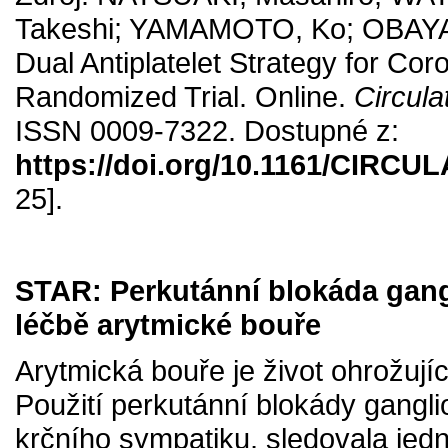
Takeshi; YAMAMOTO, Ko; OBAYASHI
Dual Antiplatelet Strategy for C
Randomized Trial. Online.
Circula
ISSN 0009-7322. Dostupné z:
https://doi.org/10.1161/CIRC
25].
STAR: Perkutánní blokáda gangl
léčbě arytmické bouře
Arytmická bouře je život ohrožujíc
Použití perkutánní blokády gangli
krčního sympatiku, sledovala jed