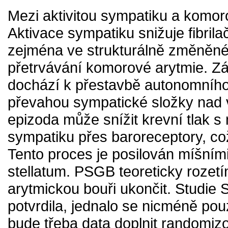
Mezi aktivitou sympatiku a komor
Aktivace sympatiku snižuje fibrila
zejména ve strukturálně změněné
přetrvávání komorové arytmie. Z
dochází k přestavbě autonomního
převahou sympatické složky nad 
epizoda může snížit krevní tlak 
sympatiku přes baroreceptory, což
Tento proces je posilován míšními
stellatum. PSGB teoreticky rozet
arytmickou bouři ukončit. Studi
potvrdila, jednalo se nicméně po
bude třeba data doplnit randomizo