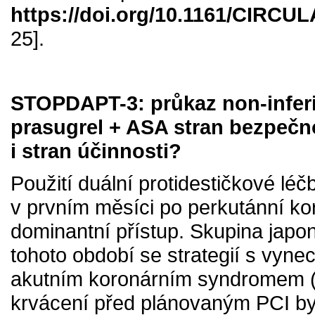
https://doi.org/10.1161/CIRC
25].
STOPDAPT-3: průkaz non-inferi
prasugrel + ASA stran bezpečnos
i stran účinnosti?
Použití duální protidestičkové l
v prvním měsíci po perkutánní kor
dominantní přístup. Skupina jap
tohoto období se strategií s vyn
akutním koronárním syndromem (
krvácení před plánovaným PCI by