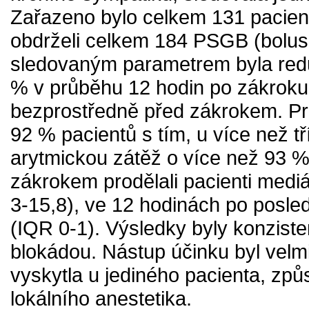
Zařazeno bylo celkem 131 pacien
obdrželi celkem 184 PSGB (bolusov
sledovaným parametrem byla redu
% v průběhu 12 hodin po zákrok
bezprostředně před zákrokem. Pri
92 % pacientů s tím, u více než tř
arytmickou zátěž o více než 93 
zákrokem prodělali pacienti mediá
3-15,8), ve 12 hodinách po posle
(IQR 0-1). Výsledky byly konziste
blokádou. Nástup účinku byl velm
vyskytla u jediného pacienta, z
lokálního anestetika.