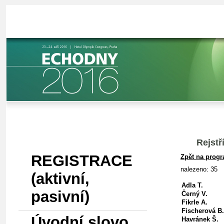
HOME
Menu
Rejstř
REGISTRACE
Zpět na prog
nalezeno: 35
(aktivní,
Adla T.
pasivní)
Černý V.
Fikrle A.
Fischerová B.
Úvodní slovo
Havránek Š.