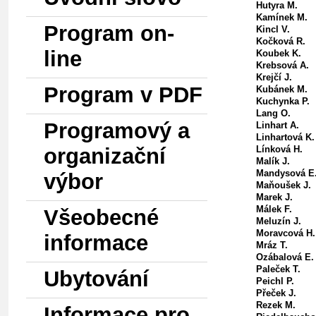
Hutyra M.
Kamínek M.
Program on-
Kincl V.
Kočková R.
line
Koubek K.
Krebsová A.
Krejčí J.
Program v PDF
Kubánek M.
Kuchynka P.
Lang O.
Programový a
Linhart A.
Linhartová K.
organizační
Línková H.
Malík J.
Mandysová E
výbor
Maňoušek J.
Marek J.
Málek F.
Všeobecné
Meluzín J.
Moravcová H.
informace
Mráz T.
Ozábalová E.
Paleček T.
Ubytování
Peichl P.
Přeček J.
Rezek M.
Informace pro