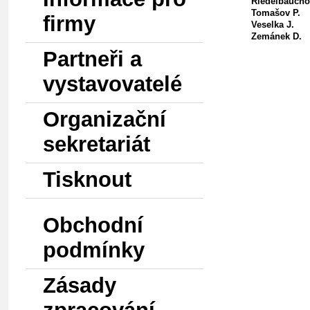
Riedelbaucho
Tomašov P.
firmy
Veselka J.
Zemánek D.
Partneři a
vystavovatelé
Organizační
sekretariát
Tisknout
Obchodní
podmínky
Zásady