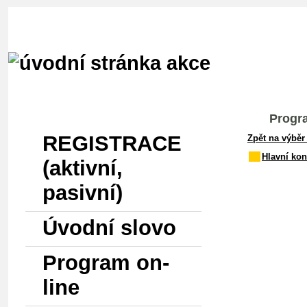
HOME
Menu
Progra
REGISTRACE
Zpět na výběr
Hlavní kon
(aktivní,
pasivní)
Úvodní slovo
Program on-
line