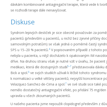
dávkám kombinované antiagregační terapie, která vede k tvo
se rozhodli terapii dále nenavyšovat.
Diskuse
Syndrom lepivých destiček je sice obecně považován za pomě
pacientů (především u pacientů, u nichž bez zjevné příčiny 
samovolným potratům) se však jedná o poměrně častý syndrom
4
SPS u 15–20 % pacientů.
V popisovaném případě z tohoto po
nebyla u pacienta, u nějž docházelo k opakovaným IM navzdor
dříve. Na druhou stranu však je nutné vzít v úvahu, že pacient j
5–7
medikaci, která dle dostupných studií
představovala dávku d
6
Bick a spol.
ve svých studiích užívali k léčbě tohoto syndromu
k normalizaci u velké většiny pacientů; nejvyšší koncentrace 
7
Velazquez-Sanchez-de-Cima a spol.
ve své studii sice také p
nemělo dostatečný antiagregační efekt, po přidání 75 mg/den 
upravila u všech zkoumaných pacientů.
U našeho pacienta jsme nepoužili clopidogrel především z dů