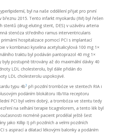
erlipidemií, byl na naše oddělení přijat pro první
 březnu 2015. Tento infarkt myokardu (IM) byl řešen
h stentů (drug-eluting stent, DES) v uzávěru arteria
amná stenóza středního ramus interventricularis
i primární hospitalizace pomocí PCI s implantací
ie v kombinaci kyselina acetylsalicylová 100 mg 1×
inálního traktu byl podáván pantoprazol 40 mg 1×
y byly postupně titrovány až do maximální dávky 40
noty LDL cholesterolu, byl dále přidán do
oty LDL cholesterolu uspokojivé.
3
kardu typu 4b
při pozdní trombóze ve stentech RIA i
olusovým podáním blokátoru IIb/IIIa receptoru
lední PCI byl velmi dobrý, a trombóza ve stentu tedy
ření na selhání terapie ticagrelorem, a tento lék byl
učasnosti nicméně pacient prodělal ještě šest
ny jako Killip I) při pozdních a velmi pozdních
CI s aspirací a dilatací lékovými balonky a podáním