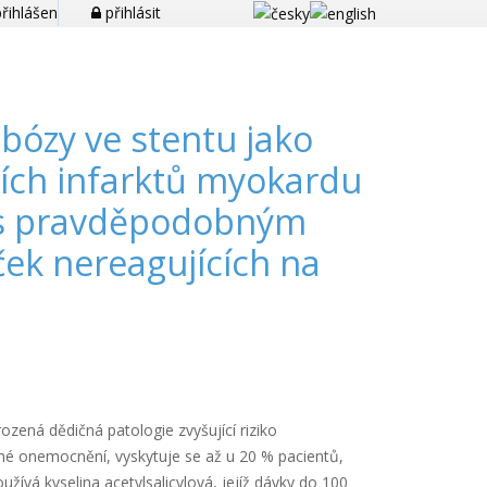
řihlášen
přihlásit
bózy ve stentu jako
ích infarktů myokardu
a s pravděpodobným
ek nereagujících na
ozená dědičná patologie zvyšující riziko
né onemocnění, vyskytuje se až u 20 % pacientů,
oužívá kyselina acetylsalicylová, jejíž dávky do 100