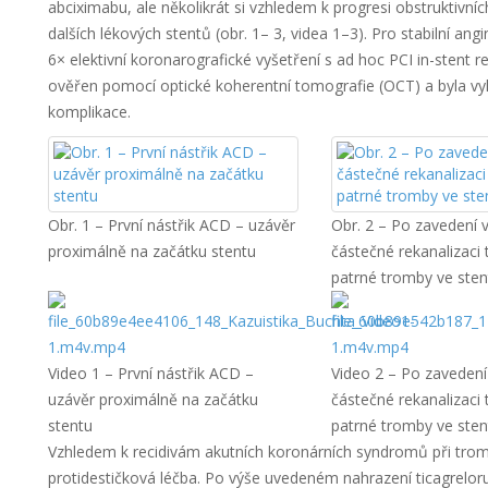
abciximabu, ale několikrát si vzhledem k progresi obstruktivní
dalších lékových stentů (obr. 1– 3, videa 1–3). Pro stabilní a
6× elektivní koronarografické vyšetření s ad hoc PCI in-stent r
ověřen pomocí optické koherentní tomografie (OCT) a byla vy
komplikace.
Obr. 1 – První nástřik ACD – uzávěr
Obr. 2 – Po zavedení 
proximálně na začátku stentu
částečné rekanalizaci 
patrné tromby ve sten
Video 1 – První nástřik ACD –
Video 2 – Po zaveden
uzávěr proximálně na začátku
částečné rekanalizaci 
stentu
patrné tromby ve sten
Vzhledem k recidivám akutních koronárních syndromů při tro
protidestičková léčba. Po výše uvedeném nahrazení ticagrelor