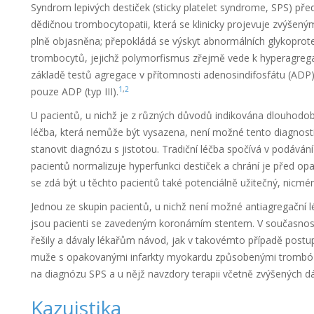
Syndrom lepivých destiček (sticky platelet syndrome, SPS) p
dědičnou trombocytopatii, která se klinicky projevuje zvýšen
plně objasněna; přepokládá se výskyt abnormálních glykopro
trombocytů, jejichž polymorfismus zřejmě vede k hyperagregab
základě testů agregace v přítomnosti adenosindifosfátu (ADP) a
1
,
2
pouze ADP (typ III).
U pacientů, u nichž je z různých důvodů indikována dlouhod
léčba, která nemůže být vysazena, není možné tento diagnosti
stanovit diagnózu s jistotou. Tradiční léčba spočívá v podávání 
pacientů normalizuje hyperfunkci destiček a chrání je před o
se zdá být u těchto pacientů také potenciálně užitečný, nicmé
Jednou ze skupin pacientů, u nichž není možné antiagregační l
jsou pacienti se zavedeným koronárním stentem. V současnosti
řešily a dávaly lékařům návod, jak v takovémto případě postu
muže s opakovanými infarkty myokardu způsobenými trombóza
na diagnózu SPS a u nějž navzdory terapii včetně zvýšených 
Kazuistika