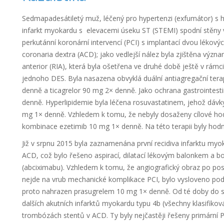
Sedmapadesátiletý muž, léčený pro hypertenzi (exfumátor) s hyp
infarkt myokardu s elevacemi úseku ST (STEMI) spodní stěny v
perkutánní koronární intervencí (PCI) s implantací dvou lékovýc
coronaria dextra (ACD); jako vedlejší nález byla zjištěna význ
anterior (RIA), která byla ošetřena ve druhé době ještě v rámc
jednoho DES. Byla nasazena obvyklá duální antiagregační terap
denně a ticagrelor 90 mg 2× denně. Jako ochrana gastrointest
denně. Hyperlipidemie byla léčena rosuvastatinem, jehož dávk
mg 1× denně. Vzhledem k tomu, že nebyly dosaženy cílové hod
kombinace ezetimib 10 mg 1× denně. Na této terapii byly hodn
Již v srpnu 2015 byla zaznamenána první recidiva infarktu myo
ACD, což bylo řešeno aspirací, dilatací lékovým balonkem a b
(abciximabu). Vzhledem k tomu, že angiografický obraz po pos
nejde na vrub mechanické komplikace PCI, bylo vysloveno podez
proto nahrazen prasugrelem 10 mg 1× denně. Od té doby do so
dalších akutních infarktů myokardu typu 4b (všechny klasifiková
trombózách stentů v ACD. Ty byly nejčastěji řešeny primární P