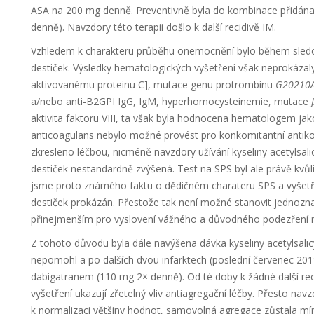
ASA na 200 mg denně. Preventivně byla do kombinace přidána 
denně). Navzdory této terapii došlo k další recidivě IM.
Vzhledem k charakteru průběhu onemocnění bylo během sledov
destiček. Výsledky hematologických vyšetření však neprokázaly
aktivovanému proteinu C], mutace genu protrombinu
G20210
a/nebo anti-B2GPI IgG, IgM, hyperhomocysteinemie, mutace
aktivita faktoru VIII, ta však byla hodnocena hematologem jako
anticoagulans nebylo možné provést pro konkomitantní antikoag
zkresleno léčbou, nicméně navzdory užívání kyseliny acetylsal
destiček nestandardně zvýšená. Test na SPS byl ale právě kvůli 
jsme proto známého faktu o dědičném charateru SPS a vyšetřil
destiček prokázán. Přestože tak není možné stanovit jednoznačn
přinejmenším pro vyslovení vážného a důvodného podezření na
Z tohoto důvodu byla dále navýšena dávka kyseliny acetylsali
nepomohl a po dalších dvou infarktech (poslední červenec 201
dabigatranem (110 mg 2× denně). Od té doby k žádné další rec
vyšetření ukazují zřetelný vliv antiagregační léčby. Přesto 
k normalizaci většiny hodnot, samovolná agregace zůstala mí