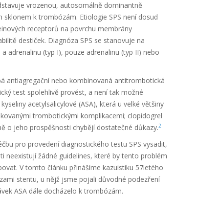
ředstavuje vrozenou, autosomálně dominantně
ým sklonem k trombózám. Etiologie SPS není dosud
teinových receptorů na povrchu membrány
ilitě destiček. Diagnóza SPS se stanovuje na
 adrenalinu (typ I), pouze adrenalinu (typ II) nebo
obá antiagregační nebo kombinovaná antitrombotická
cký test spolehlivě provést, a není tak možné
kyseliny acetylsalicylové (ASA), která u velké většiny
pakovanými trombotickými komplikacemi; clopidogrel
2
ně o jeho prospěšnosti chybějí dostatečné důkazy.
éčbu pro provedení diagnostického testu SPS vysadit,
 neexistují žádné guidelines, které by tento problém
povat. V tomto článku přinášíme kazuistiku 57letého
mi stentu, u nějž jsme pojali důvodné podezření
dávek ASA dále docházelo k trombózám.