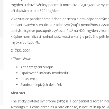
mg/den u drtivé většiny pacientů normalizují agregaci, ve výj
při dávkách okolo 320 mg/den.
V kazuistice předkládáme případ pacienta s pravděpodobným S
implantovaným stentům a z toho vyplývající nemožnosti vysadit 
acetylsalicylové postupně zvyšované až na 400 mg/den v komb
k úplné normalizaci hodnot srážlivosti a který v průběhu pěti l
myokardu typu 4b.
© ČKS, 2021.
Klíčová slova:
Antiagregační terapie
Opakované infarkty myokardu
Rezistence
Syndrom lepivých destiček
Abstract
The sticky platelet syndrome (SPS) is a congenital disorder in
Although it is considered as a rare disease, it occurs in up to