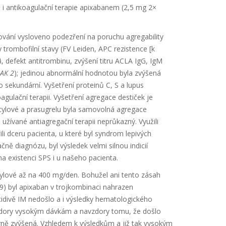
i antikoagulační terapie apixabanem (2,5 mg 2×
ání vysloveno podezření na poruchu agregability
 trombofilní stavy (FV Leiden, APC rezistence [k
A
, defekt antitrombinu, zvýšení titru ACLA IgG, IgM
JAK 2
); jedinou abnormální hodnotou byla zvýšená
 sekundární. Vyšetření proteinů C, S a lupus
ulační terapii. Vyšetření agregace destiček je
icylové a prasugrelu byla samovolná agregace
užívané antiagregační terapii neprůkazný. Využili
i dceru pacienta, u které byl syndrom lepivých
ě diagnózu, byl výsledek velmi silnou indicií
 existenci SPS i u našeho pacienta.
cylové až na 400 mg/den. Bohužel ani tento zásah
9) byl apixaban v trojkombinaci nahrazen
idivě IM nedošlo a i výsledky hematologického
navzdory vysokým dávkám a navzdory tomu, že došlo
rně zvýšená. Vzhledem k výsledkům a již tak vysokým