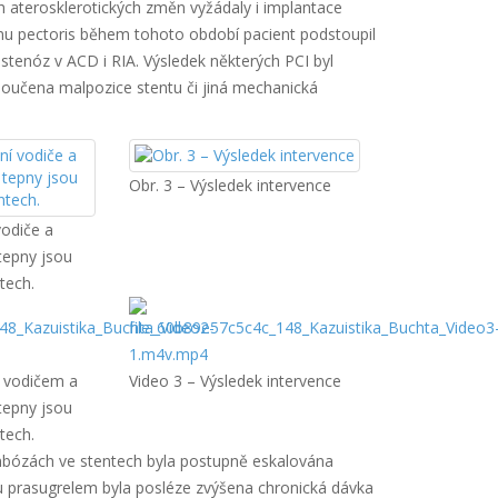
ch aterosklerotických změn vyžádaly i implantace
nginu pectoris během tohoto období pacient podstoupil
estenóz v ACD i RIA. Výsledek některých PCI byl
loučena malpozice stentu či jiná mechanická
Obr. 3 – Výsledek intervence
vodiče a
tepny jsou
tech.
í vodičem a
Video 3 – Výsledek intervence
tepny jsou
tech.
mbózách ve stentech byla postupně eskalována
u prasugrelem byla posléze zvýšena chronická dávka