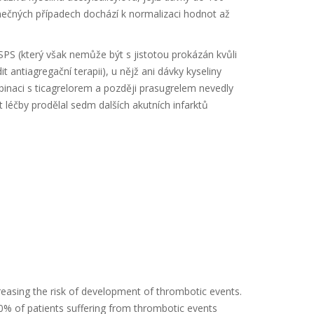
imečných případech dochází k normalizaci hodnot až
PS (který však nemůže být s jistotou prokázán kvůli
antiagregační terapii), u nějž ani dávky kyseliny
inaci s ticagrelorem a později prasugrelem nevedly
et léčby prodělal sedm dalších akutních infarktů
creasing the risk of development of thrombotic events.
 20% of patients suffering from thrombotic events