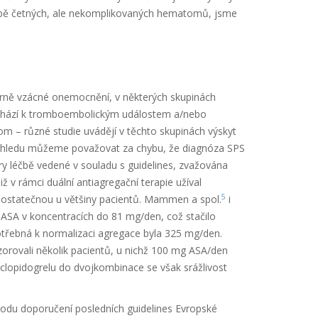
rbě četných, ale nekomplikovaných hematomů, jsme
rně vzácné onemocnění, v některých skupinách
dochází k tromboembolickým událostem a/nebo
 – různé studie uvádějí v těchto skupinách výskyt
hledu můžeme považovat za chybu, že diagnóza SPS
y léčbě vedené v souladu s guidelines, zvažována
iž v rámci duální antiagregační terapie užíval
5
ostatečnou u většiny pacientů. Mammen a spol.
i
 ASA v koncentracích do 81 mg/den, což stačilo
potřebná k normalizaci agregace byla 325 mg/den.
ozorovali několik pacientů, u nichž 100 mg ASA/den
clopidogrelu do dvojkombinace se však srážlivost
vodu doporučení posledních guidelines Evropské