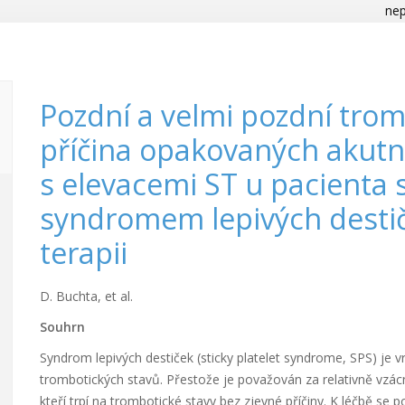
nep
Pozdní a velmi pozdní trom
příčina opakovaných akutn
s elevacemi ST u pacient
syndromem lepivých destič
terapii
D. Buchta, et al.
Souhrn
Syndrom lepivých destiček (sticky platelet syndrome, SPS) je vr
trombotických stavů. Přestože je považován za relativně vzác
kteří trpí na trombotické stavy bez zjevné příčiny. K léčbě se p