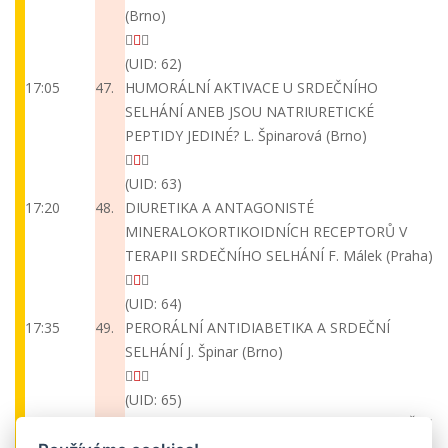
(Brno)
(UID: 62)
17:05
47.
HUMORÁLNÍ AKTIVACE U SRDEČNÍHO
SELHÁNÍ ANEB JSOU NATRIURETICKÉ
PEPTIDY JEDINÉ?
L. Špinarová (Brno)
(UID: 63)
17:20
48.
DIURETIKA A ANTAGONISTÉ
MINERALOKORTIKOIDNÍCH RECEPTORŮ V
TERAPII SRDEČNÍHO SELHÁNÍ
F. Málek (Praha)
(UID: 64)
17:35
49.
PERORÁLNÍ ANTIDIABETIKA A SRDEČNÍ
SELHÁNÍ
J. Špinar (Brno)
(UID: 65)
17:50 -
Závěr kongresu, závěrečné slovo předsedy ČKS
18:00
Chairpersons: M. Táborský (Olomouc)