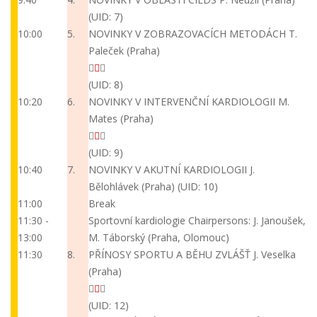
(UID: 7)
10:00
5.
NOVINKY V ZOBRAZOVACÍCH METODÁCH
T.
Paleček (Praha)
(UID: 8)
10:20
6.
NOVINKY V INTERVENČNÍ KARDIOLOGII
M.
Mates (Praha)
(UID: 9)
10:40
7.
NOVINKY V AKUTNÍ KARDIOLOGII
J.
Bělohlávek (Praha)
(UID: 10)
11:00
Break
11:30 -
Sportovní kardiologie
Chairpersons: J. Janoušek,
13:00
M. Táborský (Praha, Olomouc)
11:30
8.
PŘÍNOSY SPORTU A BĚHU ZVLÁŠŤ
J. Veselka
(Praha)
(UID: 12)