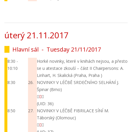
úterý 21.11.2017
Hlavní sál -
Tuesday 21/11/2017
8:30 -
Horké novinky, které v knihách nejsou, a přesto
10:10
se u atestace zkouší – část II
Chairpersons: A.
Linhart, H. Skalická (Praha, Praha )
8:30
26.
NOVINKY V LÉČBĚ SRDEČNÍHO SELHÁNÍ
J.
Špinar (Brno)
(UID: 36)
8:50
27.
NOVINKY V LÉČBĚ FIBRILACE SÍNÍ
M.
Táborský (Olomouc)
(UID: 37)