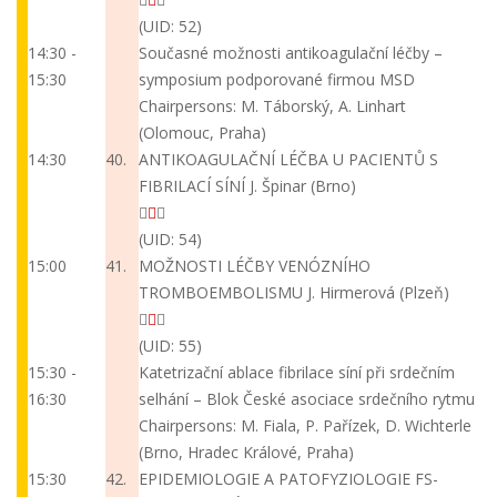
(UID: 52)
14:30 -
Současné možnosti antikoagulační léčby –
15:30
symposium podporované firmou MSD
Chairpersons: M. Táborský, A. Linhart
(Olomouc, Praha)
14:30
40.
ANTIKOAGULAČNÍ LÉČBA U PACIENTŮ S
FIBRILACÍ SÍNÍ
J. Špinar (Brno)
(UID: 54)
15:00
41.
MOŽNOSTI LÉČBY VENÓZNÍHO
TROMBOEMBOLISMU
J. Hirmerová (Plzeň)
(UID: 55)
15:30 -
Katetrizační ablace fibrilace síní při srdečním
16:30
selhání – Blok České asociace srdečního rytmu
Chairpersons: M. Fiala, P. Pařízek, D. Wichterle
(Brno, Hradec Králové, Praha)
15:30
42.
EPIDEMIOLOGIE A PATOFYZIOLOGIE FS-