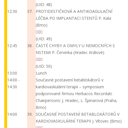
(UID: 48)
12:30
37.
PROTIDESTIČKOVÁ A ANTIKOAGULAČNÍ
LÉČBA PO IMPLANTACI STENTŮ
P. Kala
(Brno)
(UID: 49)
12:45
38.
ČASTÉ CHYBY A OMYLY U NEMOCNÝCH S
NSTEMI
P. Červinka (Hradec Králové)
(UID: 50)
13:00
Lunch
14:00 -
Současné postavení betablokátorů v
14:30
kardiovaskulární terapii – symposium
podporované firmou Herbacos Recordati.
Chairpersons: J. Hradec, L. Špinarová (Praha,
Brno)
14:00
39.
SOUČASNÉ POSTAVENÍ BETABLOKÁTORŮ V
KARDIOVASKULÁRNÍ TERAPII
J. Vítovec (Brno)