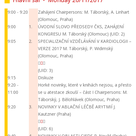
9:00 - 9:20
Zahájení
Chairpersons: M. Táborský, A. Linhart
(Olomouc, Praha)
9:00
1.
ÚVODNÍ SLOVO PŘEDSEDY ČKS, ZAHÁJENÍ
KONGRESU
M. Táborský (Olomouc)
(UID: 2)
9:05
2.
SPECIALIZAČNÍ VZDĚLÁVÁNÍ V KARDIOLOGII –
VERZE 2017
M. Táborský, P. Widimský
(Olomouc, Praha)
(UID: 3)
9:15
Diskuze
9:20 -
Horké novinky, které v knihách nejsou, a přesto
11:00
se u atestace zkouší – část I
Chairpersons: M.
Táborský, J. Bělohlávek (Olomouc, Praha)
9:20
3.
NOVINKY V ABLAČNÍ LÉČBĚ ARYTMIÍ
J.
Kautzner (Praha)
(UID: 6)
9:40
4.
NOVINKY V OBLASTI CIEDS
P. Neužil (Praha)