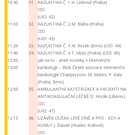
10:40
31.
KAZUISTIKA Č. 1
H. Línková (Praha)
(UID: 42)
11:00
32.
KAZUISTIKA Č. 2
M. Bláha (Praha)
(UID: 43)
11:20
33.
KAZUISTIKA Č. 3
M. Rezek (Brno)
(UID: 44)
11:40
34.
KAZUISTIKA Č. 4
T. Mráz (Praha)
(UID: 45)
12:00 -
Jak na to - aneb novinky v intervenční
13:00
kardiologii – Blok České asociace intervenční
kardiologie
Chairpersons: M. Mates, P. Kala
(Praha, Brno)
12:00
35.
AMBULANTNÍ KATETRIZACE A PACIENTI NA
ANTIKOAGULAČNÍ LÉČBĚ
D. Horák (Liberec)
(UID: 47)
12:15
36.
UZÁVĚR OUŠKA LEVÉ SÍNĚ A PFO - KDY A
KOMU?
J. Šťásek (Hradec Králové)