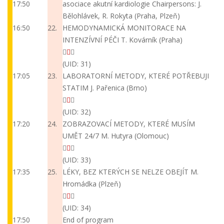
17:50
asociace akutní kardiologie
Chairpersons: J.
Bělohlávek, R. Rokyta (Praha, Plzeň)
16:50
22.
HEMODYNAMICKÁ MONITORACE NA
INTENZÍVNÍ PÉČI
T. Kovárník (Praha)
(UID: 31)
17:05
23.
LABORATORNÍ METODY, KTERÉ POTŘEBUJI
STATIM
J. Pařenica (Brno)
(UID: 32)
17:20
24.
ZOBRAZOVACÍ METODY, KTERÉ MUSÍM
UMĚT 24/7
M. Hutyra (Olomouc)
(UID: 33)
17:35
25.
LÉKY, BEZ KTERÝCH SE NELZE OBEJÍT
M.
Hromádka (Plzeň)
(UID: 34)
17:50
End of program