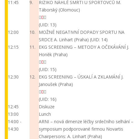
11:45
9.
RIZIKO NÁHLÉ SMRTI U SPORTOVCŮ
M.
Táborský (Olomouc)
(UID: 13)
12:00
10.
MOŽNÉ NEGATIVNÍ DOPADY SPORTU NA
SRDCE
A. Linhart (Praha)
(UID: 14)
12:15
11.
EKG SCREENING – METODY A OČEKÁVÁNÍ
J.
Honěk (Praha)
(UID: 15)
12:30
12.
EKG SCREENING – ÚSKALÍ A ZKLAMÁNÍ
J.
Janoušek (Praha)
(UID: 16)
12:45
Diskuze
13:00
Lunch
14:00 -
ARNI – nová dimenze léčby srdečního selhání –
14:30
symposium podporované firmou Novartis
Chairpersons: A. Linhart (Praha)