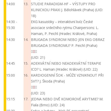
14:00
13.
STUDIE PARADIGM-HF – VÝSTUPY PRO
KLINICKOU PRAXI
J. Bělohlávek (Praha)
(UID:
18)
14:30 -
EKG kasuistiky – interaktivní kvíz České
15:30
asociace srdečního rytmu
Chairpersons: L.
Haman, P. Peichl (Hradec Králové, Praha)
14:30
14.
BRUGADA SYNDROM NEBO JEN EKG OBRAZ
BRUGADA SYNDROMU?
P. Peichl (Praha)
(UID: 21)
14:45
15.
ADEKVÁTNÍ NEBO NEADEKVÁTNÍ TERAPIE
ICD?
L. Haman (Hradec Králové)
(UID: 22)
15:00
16.
KARDIOGENNÍ ŠOK - MŮŽE VZNIKNOUT PŘI
SVT?
J. Škoda (Praha)
(UID: 23)
15:15
17.
JEDNA NEBO DVĚ KOMOROVÉ ARYTMIE?
M.
Fiala (Brno)
(UID: 24)
15:30 -
Srdce a ledviny – blok PS preventivní