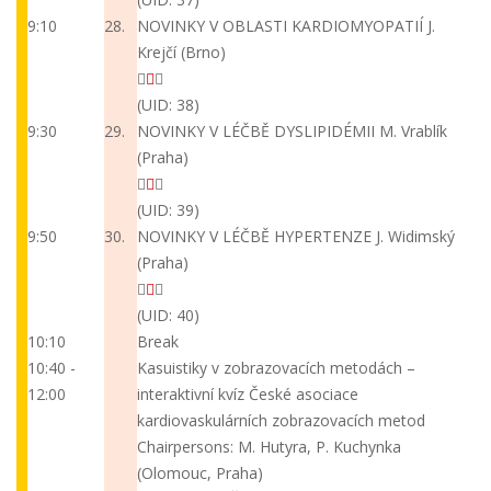
9:10
28.
NOVINKY V OBLASTI KARDIOMYOPATIÍ
J.
Krejčí (Brno)
(UID: 38)
9:30
29.
NOVINKY V LÉČBĚ DYSLIPIDÉMII
M. Vrablík
(Praha)
(UID: 39)
9:50
30.
NOVINKY V LÉČBĚ HYPERTENZE
J. Widimský
(Praha)
(UID: 40)
10:10
Break
10:40 -
Kasuistiky v zobrazovacích metodách –
12:00
interaktivní kvíz České asociace
kardiovaskulárních zobrazovacích metod
Chairpersons: M. Hutyra, P. Kuchynka
(Olomouc, Praha)