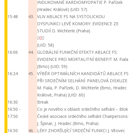
INDUKOVANÉ KARDIOMYOPATIE
P. Pařízek
(Hradec Králové)
(UID: 57)
15:48
43.
VLIV ABLACE FS NA SYSTOLICKOU
DYSFUNKCI LEVÉ KOMORY: EVIDENCE ZE
STUDIÍ
D. Wichterle (Praha)
(UID: 58)
16:06
44.
GLOBÁLNÍ FUNKČNÍ EFEKTY ABLACE FS:
EVIDENCE PRO MORTALITNÍ BENEFIT
M. Fiala
(Brno)
(UID: 59)
16:24
45.
VÝBĚR OPTIMÁLNÍCH KANDIDÁTŮ ABLACE FS
PŘI SRDEČNÍM SELHÁNÍ: PANELOVÁ DISKUZE
M. Fiala, P. Pařízek, D. Wichterle (Brno, Hradec
Králové, Praha)
(UID: 60)
16:30
Break
16:50 -
Co je nového v oblasti srdečního selhání – Blok
17:50
České asociace srdečního selhání
Chairpersons:
J. Špinar, J. Hradec (Brno, Praha)
16:50
46.
LÉKY ZHORŠUJÍCÍ SRDEČNÍ FUNKCI
J. Vítovec