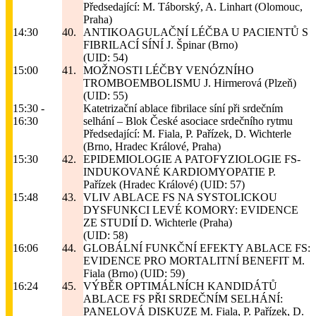
Předsedající: M. Táborský, A. Linhart (Olomouc,
Praha)
14:30
40.
ANTIKOAGULAČNÍ LÉČBA U PACIENTŮ S
FIBRILACÍ SÍNÍ
J. Špinar (Brno)
(UID: 54)
15:00
41.
MOŽNOSTI LÉČBY VENÓZNÍHO
TROMBOEMBOLISMU
J. Hirmerová (Plzeň)
(UID: 55)
15:30 -
Katetrizační ablace fibrilace síní při srdečním
16:30
selhání – Blok České asociace srdečního rytmu
Předsedající: M. Fiala, P. Pařízek, D. Wichterle
(Brno, Hradec Králové, Praha)
15:30
42.
EPIDEMIOLOGIE A PATOFYZIOLOGIE FS-
INDUKOVANÉ KARDIOMYOPATIE
P.
Pařízek (Hradec Králové)
(UID: 57)
15:48
43.
VLIV ABLACE FS NA SYSTOLICKOU
DYSFUNKCI LEVÉ KOMORY: EVIDENCE
ZE STUDIÍ
D. Wichterle (Praha)
(UID: 58)
16:06
44.
GLOBÁLNÍ FUNKČNÍ EFEKTY ABLACE FS:
EVIDENCE PRO MORTALITNÍ BENEFIT
M.
Fiala (Brno)
(UID: 59)
16:24
45.
VÝBĚR OPTIMÁLNÍCH KANDIDÁTŮ
ABLACE FS PŘI SRDEČNÍM SELHÁNÍ:
PANELOVÁ DISKUZE
M. Fiala, P. Pařízek, D.