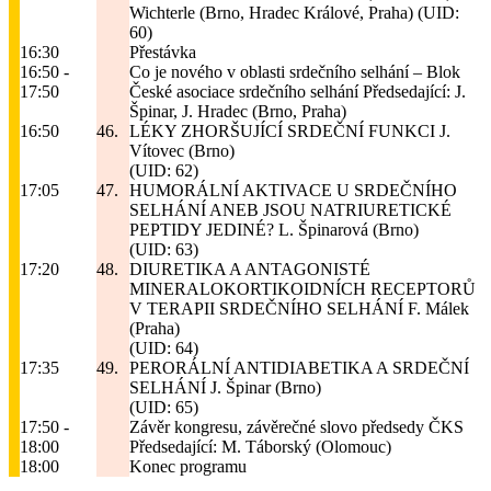
Wichterle (Brno, Hradec Králové, Praha)
(UID:
60)
16:30
Přestávka
16:50 -
Co je nového v oblasti srdečního selhání – Blok
17:50
České asociace srdečního selhání
Předsedající: J.
Špinar, J. Hradec (Brno, Praha)
16:50
46.
LÉKY ZHORŠUJÍCÍ SRDEČNÍ FUNKCI
J.
Vítovec (Brno)
(UID: 62)
17:05
47.
HUMORÁLNÍ AKTIVACE U SRDEČNÍHO
SELHÁNÍ ANEB JSOU NATRIURETICKÉ
PEPTIDY JEDINÉ?
L. Špinarová (Brno)
(UID: 63)
17:20
48.
DIURETIKA A ANTAGONISTÉ
MINERALOKORTIKOIDNÍCH RECEPTORŮ
V TERAPII SRDEČNÍHO SELHÁNÍ
F. Málek
(Praha)
(UID: 64)
17:35
49.
PERORÁLNÍ ANTIDIABETIKA A SRDEČNÍ
SELHÁNÍ
J. Špinar (Brno)
(UID: 65)
17:50 -
Závěr kongresu, závěrečné slovo předsedy ČKS
18:00
Předsedající: M. Táborský (Olomouc)
18:00
Konec programu