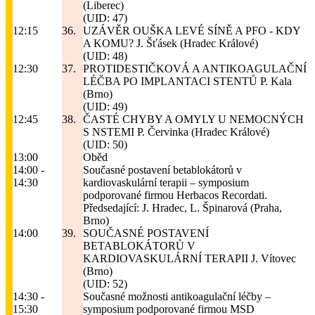
(Liberec)
(UID: 47)
12:15
36.
UZÁVĚR OUŠKA LEVÉ SÍNĚ A PFO - KDY
A KOMU?
J. Šťásek (Hradec Králové)
(UID: 48)
12:30
37.
PROTIDESTIČKOVÁ A ANTIKOAGULAČNÍ
LÉČBA PO IMPLANTACI STENTŮ
P. Kala
(Brno)
(UID: 49)
12:45
38.
ČASTÉ CHYBY A OMYLY U NEMOCNÝCH
S NSTEMI
P. Červinka (Hradec Králové)
(UID: 50)
13:00
Oběd
14:00 -
Současné postavení betablokátorů v
14:30
kardiovaskulární terapii – symposium
podporované firmou Herbacos Recordati.
Předsedající: J. Hradec, L. Špinarová (Praha,
Brno)
14:00
39.
SOUČASNÉ POSTAVENÍ
BETABLOKÁTORŮ V
KARDIOVASKULÁRNÍ TERAPII
J. Vítovec
(Brno)
(UID: 52)
14:30 -
Současné možnosti antikoagulační léčby –
15:30
symposium podporované firmou MSD