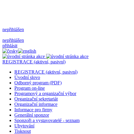
nepřihlášen
nepřihlášen
přihlásit
REGISTRACE (aktivní, pasivní)
REGISTRACE (aktivní, pasivní)
Úvodní slovo
Odborný program (PDF)
Program on-line
Programový a organizační výbor
Organizační sekretariát
Organizační informace
Informace pro firmy
Generální sponzor
Sponzoři a vystavovatelé - seznam
Ubytování
Tisknout