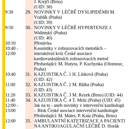
J. Krejčí (Brno)
(UID: 38)
9:30
29.
NOVINKY V LÉČBĚ DYSLIPIDÉMII
M.
Vrablík (Praha)
(UID: 39)
9:50
30.
NOVINKY V LÉČBĚ HYPERTENZE
J.
Widimský (Praha)
(UID: 40)
10:10
Přestávka
10:40 -
Kasuistiky v zobrazovacích metodách –
12:00
interaktivní kvíz České asociace
kardiovaskulárních zobrazovacích metod
Předsedající: M. Hutyra, P. Kuchynka (Olomouc,
Praha)
10:40
31.
KAZUISTIKA Č. 1
H. Línková (Praha)
(UID: 42)
11:00
32.
KAZUISTIKA Č. 2
M. Bláha (Praha)
(UID: 43)
11:20
33.
KAZUISTIKA Č. 3
M. Rezek (Brno)
(UID: 44)
11:40
34.
KAZUISTIKA Č. 4
T. Mráz (Praha)
(UID: 45)
12:00 -
Jak na to - aneb novinky v intervenční kardiologii
13:00
– Blok České asociace intervenční kardiologie
Předsedající: M. Mates, P. Kala (Praha, Brno)
12:00
35.
AMBULANTNÍ KATETRIZACE A PACIENTI
NA ANTIKOAGULAČNÍ LÉČBĚ
D. Horák