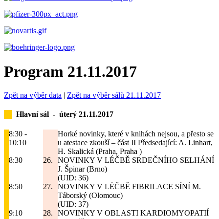
Program 21.11.2017
Zpět na výběr data
|
Zpět na výběr sálů 21.11.2017
Hlavní sál -
úterý 21.11.2017
8:30 -
Horké novinky, které v knihách nejsou, a přesto se
10:10
u atestace zkouší – část II
Předsedající: A. Linhart,
H. Skalická (Praha, Praha )
8:30
26.
NOVINKY V LÉČBĚ SRDEČNÍHO SELHÁNÍ
J. Špinar (Brno)
(UID: 36)
8:50
27.
NOVINKY V LÉČBĚ FIBRILACE SÍNÍ
M.
Táborský (Olomouc)
(UID: 37)
9:10
28.
NOVINKY V OBLASTI KARDIOMYOPATIÍ