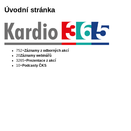
Úvodní stránka
752+
Záznamy z odborných akcí
20
Záznamy webinářů
3265+
Prezentace z akcí
10+
Podcasty ČKS