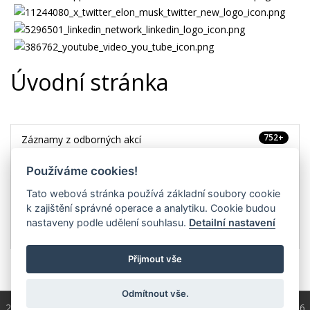
Úvodní stránka
752+
Záznamy z odborných akcí
20
Používáme cookies!
Záznamy webinářů
Tato webová stránka používá základní soubory cookie
3265+
Prezentace z akcí
k zajištění správné operace a analytiku. Cookie budou
nastaveny podle udělení souhlasu.
Detailní nastavení
10+
Podcasty ČKS
Přijmout vše
Odmítnout vše.
2004 - 2026 © Copyright
ČKS
/ programování a správa 2004 - 2026