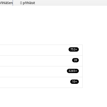
řihlášen
přihlásit
752+
20
3265+
10+