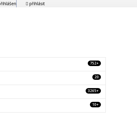
řihlášen
přihlásit
752+
20
3265+
10+