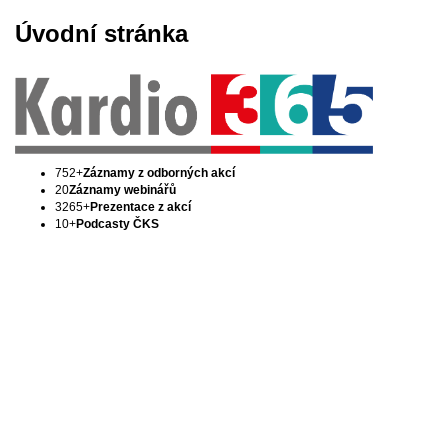
Úvodní stránka
752+
Záznamy z odborných akcí
20
Záznamy webinářů
3265+
Prezentace z akcí
10+
Podcasty ČKS