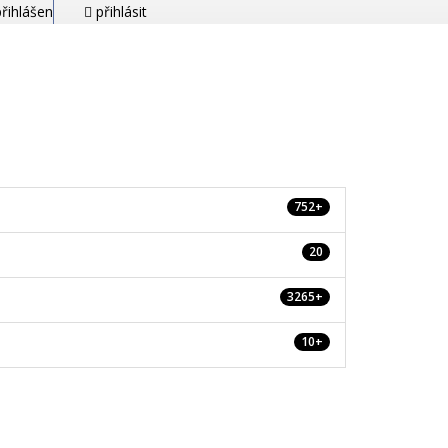
řihlášen
přihlásit
752+
20
3265+
10+