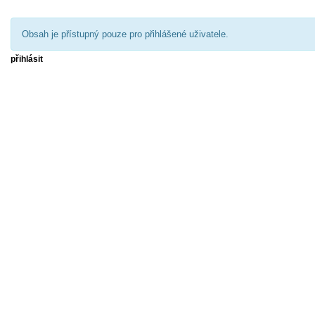
Obsah je přístupný pouze pro přihlášené uživatele.
přihlásit