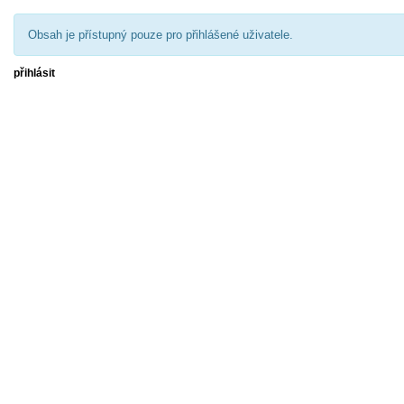
Obsah je přístupný pouze pro přihlášené uživatele.
přihlásit