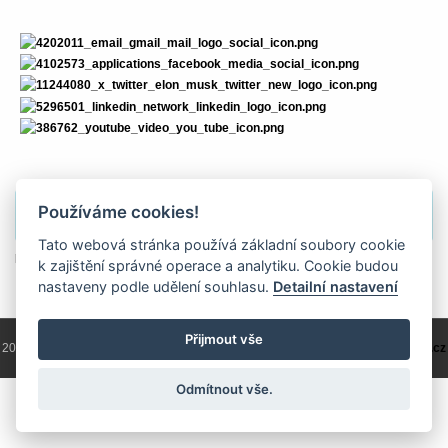
Používáme cookies!
Obsah je přístupný pouze pro přihlášené uživatele.
Tato webová stránka používá základní soubory cookie
přihlásit
k zajištění správné operace a analytiku. Cookie budou
nastaveny podle udělení souhlasu.
Detailní nastavení
Přijmout vše
2004 - 2026 © Copyright
ČKS
/ programování a správa 2004 - 2026
PRO-WEB.cz
Odmítnout vše.