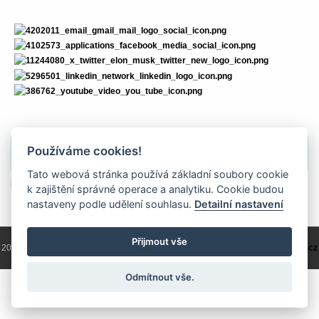
Používáme cookies!
Obsah je přístupný pouze pro přihlášené uživatele.
Tato webová stránka používá základní soubory cookie
přihlásit
k zajištění správné operace a analytiku. Cookie budou
nastaveny podle udělení souhlasu.
Detailní nastavení
Přijmout vše
2004 - 2026 © Copyright
ČKS
/ programování a správa 2004 - 2026
PRO-WEB.cz
Odmítnout vše.