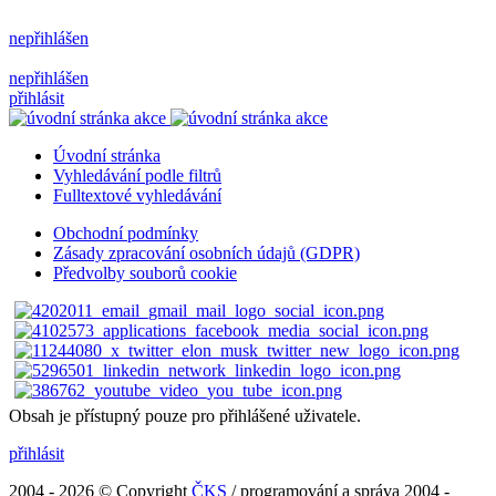
nepřihlášen
nepřihlášen
přihlásit
Úvodní stránka
Vyhledávání podle filtrů
Fulltextové vyhledávání
Obchodní podmínky
Zásady zpracování osobních údajů (GDPR)
Předvolby souborů cookie
Obsah je přístupný pouze pro přihlášené uživatele.
přihlásit
2004 - 2026 © Copyright
ČKS
/ programování a správa 2004 -