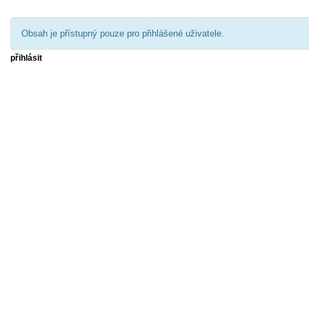
Obsah je přístupný pouze pro přihlášené uživatele.
přihlásit